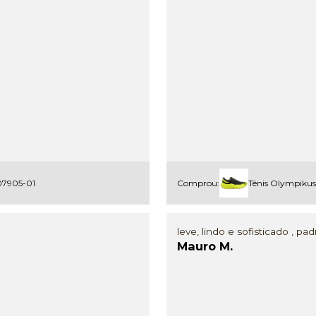
107905-01
Comprou:
Tênis Olympiku
leve, lindo e sofisticado , p
Mauro M.