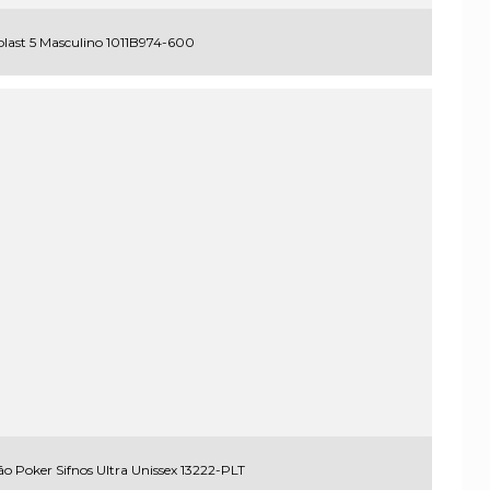
blast 5 Masculino 1011B974-600
o Poker Sifnos Ultra Unissex 13222-PLT