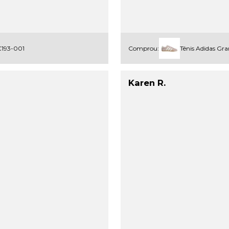
1C193-001
Comprou:
Tênis Adidas Gr
Karen R.