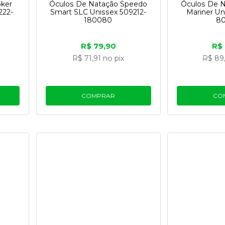
oker
Óculos De Natação Speedo
Óculos De 
222-
Smart SLC Unissex 509212-
Mariner Un
180080
8
R$ 79,90
R$
R$ 71,91
no pix
R$ 89
COMPRAR
CO