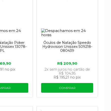
Natação Poker
Óculos de Natação Speedo
 Unissex 13078-
Hydrovision Unissex 509218-
PL
080439
 69,90
R$ 209,90
,91
no pix
2x
sem juros
no cartão
de
R$ 104,95
R$ 195,21
no pix
MPRAR
COMPRAR