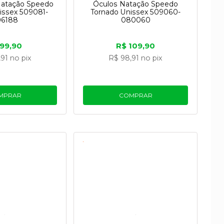
Natação Speedo
Óculos Natação Speedo
issex 509081-
Tornado Unissex 509060-
06188
080060
 99,90
R$ 109,90
,91
no pix
R$ 98,91
no pix
MPRAR
COMPRAR