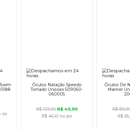
 Swim
Óculos Natação Speedo
Óculos De 
20188
Tornado Unissex 509060-
Mariner Un
060005
20
R$ 49,90
R$ 129,90
R$ 89,9
o
de
R$ 46,41
no pix
R$ 65