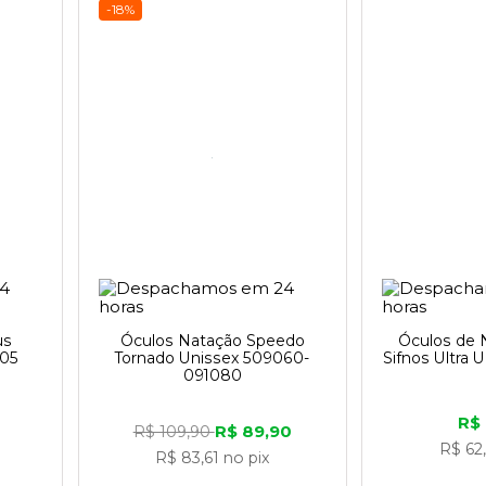
-18%
us
Óculos Natação Speedo
Óculos de 
005
Tornado Unissex 509060-
Sifnos Ultra 
091080
R$
R$ 89,90
R$ 109,90
R$ 62
R$ 83,61
no pix