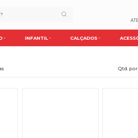
AT
O
INFANTIL
CALÇADOS
ACESS
as
Qtd. por