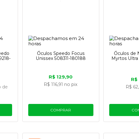
eedo
Óculos Speedo Focus
Óculos de 
9218-
Unissex 508311-180188
Myrtos Ultra
R$ 129,90
R$
R$ 116,91
no pix
o
de
R$ 62
COMPRAR
CO