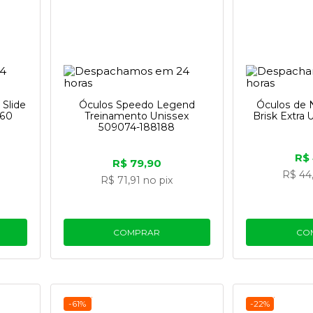
Slide
Óculos Speedo Legend
Óculos de 
060
Treinamento Unissex
Brisk Extra 
509074-188188
R$
R$ 79,90
R$ 44
R$ 71,91
no pix
COMPRAR
CO
-61%
-22%