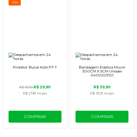
-25%
Protetor Bucal Acte P7-T
Bandagem Elástica Muvin
300CM X 5CM Unissex
0400203101
R$ 29,90
R$ 39,90
R$ 39,90
R$ 27,81
no pix
R$ 35,91
no pix
COMPRAR
COMPRAR