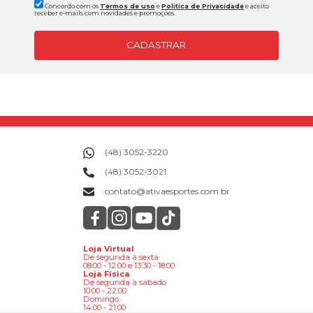
Concordo com os
Termos de uso
e
Politica de Privacidade
e aceito
receber e-mails com novidades e promoções.
CADASTRAR
(48) 3052-3220
(48) 3052-3021
contato@ativaesportes.com.br
Loja Virtual
De segunda à sexta
08:00 - 12:00 e 13:30 - 18:00
Loja Física
De segunda à sábado
10:00 - 22:00
Domingo
14:00 - 21:00