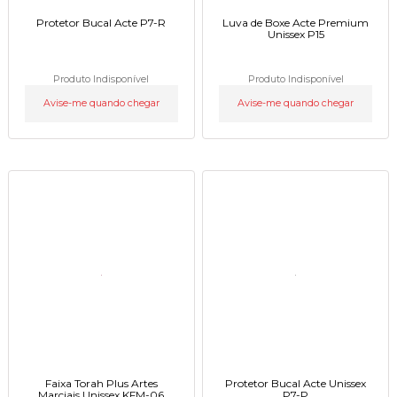
Protetor Bucal Acte P7-R
Luva de Boxe Acte Premium
Unissex P15
Produto Indisponível
Produto Indisponível
Avise-me quando chegar
Avise-me quando chegar
Faixa Torah Plus Artes
Protetor Bucal Acte Unissex
Marciais Unissex KFM-06
P7-P