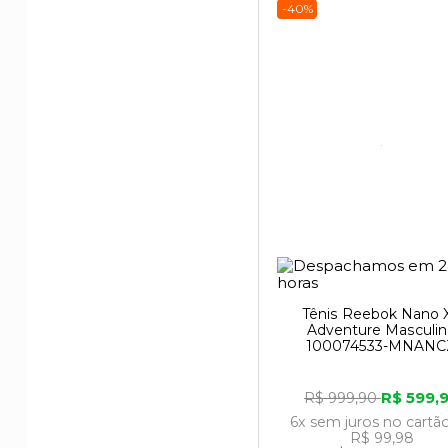
-40%
Tênis Reebok Nano 
Adventure Masculi
100074533-MNANC
R$ 599,
R$ 999,90
6x
sem juros
no cartã
R$ 99,98