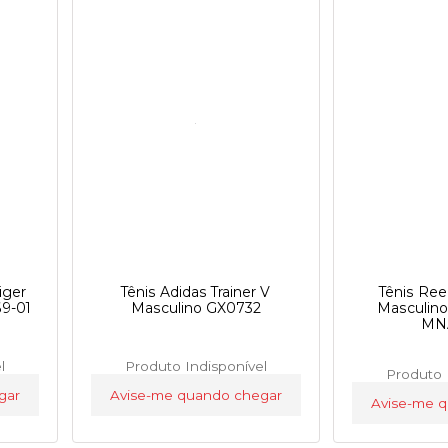
iger
Tênis Adidas Trainer V
Tênis Re
9-01
Masculino GX0732
Masculin
MN
l
Produto Indisponível
Produto 
gar
Avise-me quando chegar
Avise-me 