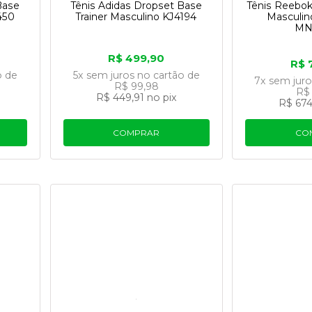
Base
Tênis Adidas Dropset Base
Tênis Reebok
450
Trainer Masculino KJ4194
Masculin
MN
R$ 499,90
R$ 
o
de
5x
sem juros
no cartão
de
7x
sem jur
R$ 99,98
R$ 
R$ 449,91
no pix
R$ 674
COMPRAR
CO