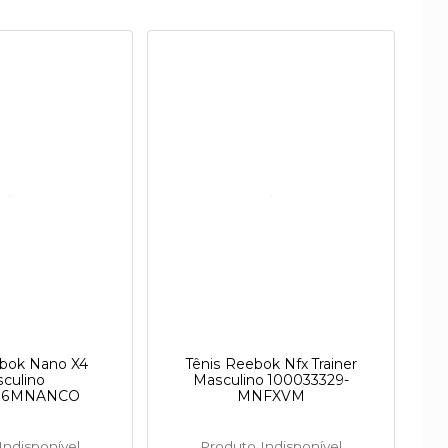
ebok Nano X4
Tênis Reebok Nfx Trainer
culino
Masculino 100033329-
606MNANCO
MNFXVM
Indisponível
Produto Indisponível