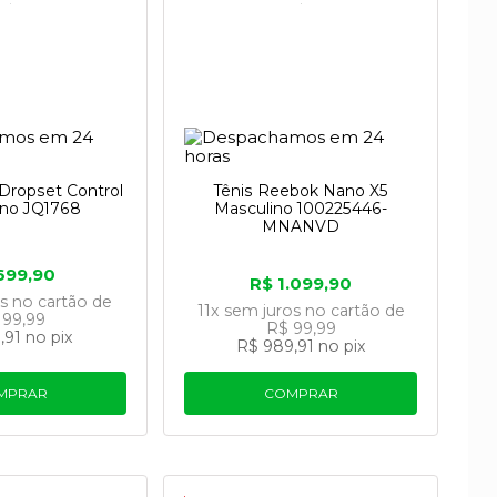
 Dropset Control
Tênis Reebok Nano X5
ino JQ1768
Masculino 100225446-
MNANVD
699,90
R$ 1.099,90
os
no cartão
de
11x
sem juros
no cartão
de
 99,99
R$ 99,99
,91
no pix
R$ 989,91
no pix
MPRAR
COMPRAR