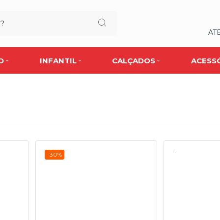
AT
O
INFANTIL
CALÇADOS
ACESS
a
-30%