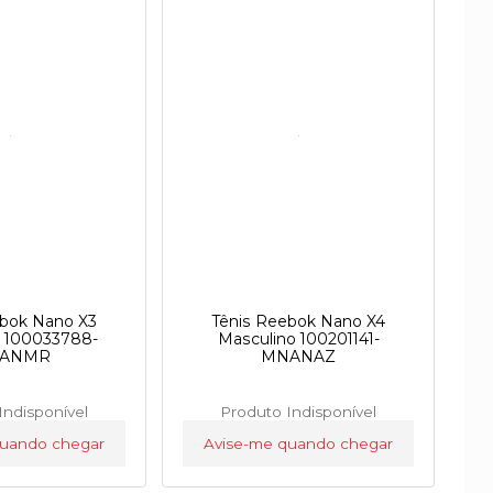
ebok Nano X3
Tênis Reebok Nano X4
o 100033788-
Masculino 100201141-
ANMR
MNANAZ
Indisponível
Produto Indisponível
quando chegar
Avise-me quando chegar