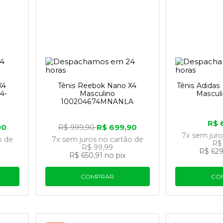
X4
Tênis Reebok Nano X4
Tênis Adidas
4-
Masculino
Mascul
100204674MNANLA
R$ 
90
R$ 699,90
R$ 999,90
7x
sem jur
o
de
7x
sem juros
no cartão
de
R$
R$ 99,99
R$ 629
R$ 650,91
no pix
COMPRAR
CO