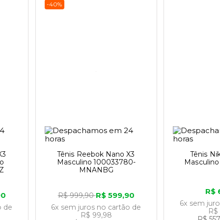
-40%
X3
Tênis Reebok Nano X3
Tênis Nik
no
Masculino 100033780-
Masculin
Z
MNANBG
R$ 
90
R$ 599,90
R$ 999,90
6x
sem jur
o
de
6x
sem juros
no cartão
de
R$ 
R$ 99,98
R$ 557