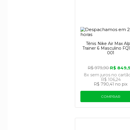
Tênis Nike Air Max Al
Trainer 6 Masculino FQ
001
R$ 849,
R$ 979,90
8x
sem juros
no cartã
R$ 106,24
R$ 790,41
no pix
COMPRAR