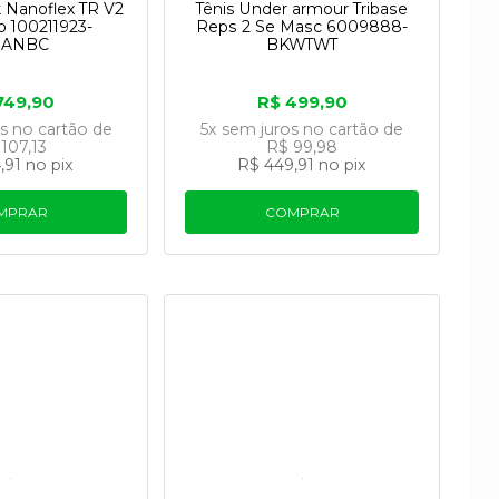
 Nanoflex TR V2
Tênis Under armour Tribase
o 100211923-
Reps 2 Se Masc 6009888-
ANBC
BKWTWT
749,90
R$ 499,90
os
no cartão
de
5x
sem juros
no cartão
de
107,13
R$ 99,98
,91
no pix
R$ 449,91
no pix
MPRAR
COMPRAR