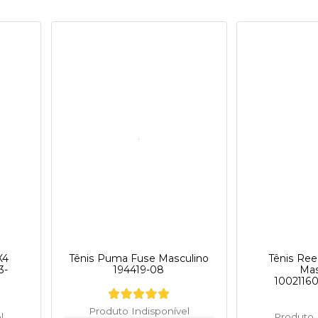
X4
Tênis Puma Fuse Masculino
Tênis Re
3-
194419-08
Mas
100211
Produto Indisponível
l
Produto 