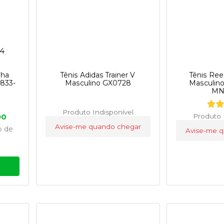
pha
Tênis Adidas Trainer V
Tênis Re
1833-
Masculino GX0728
Masculin
MN
Produto Indisponível
90
Produto 
Avise-me quando chegar
o
de
Avise-me 