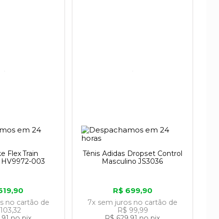
e Flex Train
Tênis Adidas Dropset Control
o HV9972-003
Masculino JS3036
619,90
R$ 699,90
os
no cartão
de
7x
sem juros
no cartão
de
103,32
R$ 99,99
,91
no pix
R$ 629,91
no pix