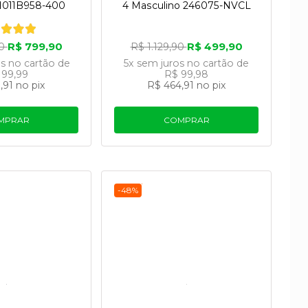
 1011B958-400
4 Masculino 246075-NVCL
R$ 799,90
R$ 499,90
90
R$ 1.129,90
os
no cartão
de
5x
sem juros
no cartão
de
 99,99
R$ 99,98
,91
no pix
R$ 464,91
no pix
MPRAR
COMPRAR
-48%