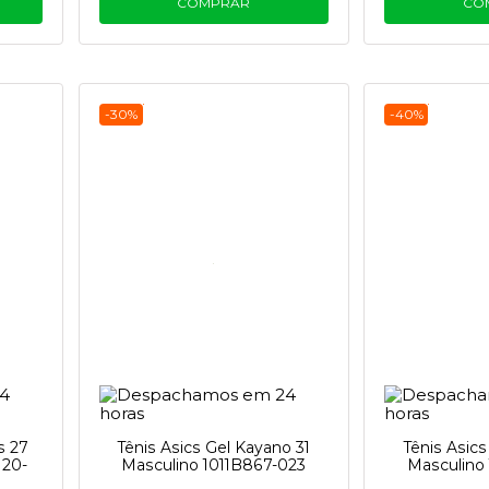
COMPRAR
CO
-30%
-40%
s 27
Tênis Asics Gel Kayano 31
Tênis Asic
120-
Masculino 1011B867-023
Masculino