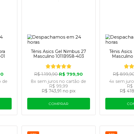
ora
Tênis Asics Gel Nimbus 27
Tênis Asics
401
Masculino 1011B958-403
Masculino
90
R$ 799,90
R$ 1.199,90
R$ 899,9
o
de
8x
sem juros
no cartão
de
4x
sem jur
R$ 99,99
R$ 
R$ 743,91
no pix
R$ 418
COMPRAR
CO