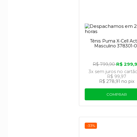
Tênis Puma X-Cell Act
Masculino 378301-
R$ 299,
R$ 799,90
3x
sem juros
no cartã
R$ 99,97
R$ 278,91
no pix
COMPRAR
-33%