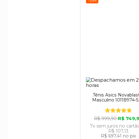
-25%
Tênis Asics Novablas
Masculino 1011B974-
R$ 749,
R$ 999,90
7x
sem juros
no cartã
R$ 107,13
R$ 697,41
no pix