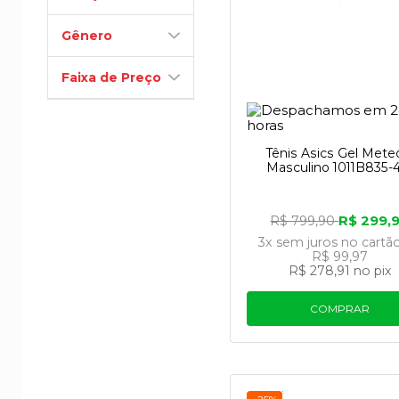
Gênero
Faixa de Preço
Tênis Asics Gel Mete
Masculino 1011B835-
R$ 299,
R$ 799,90
3x
sem juros
no cartã
R$ 99,97
R$ 278,91
no pix
COMPRAR