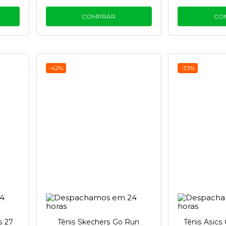
COMPRAR
CO
-42%
-33%
s 27
Tênis Skechers Go Run
Tênis Asics