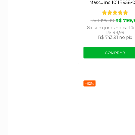
Masculino 1011B958-
R$ 799,
R$ 1.199,90
8x
sem juros
no cartã
R$ 99,99
R$ 743,91
no pix
COMPRAR
-62%