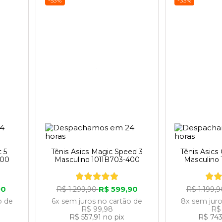
-53%
-33%
t 5
Tênis Asics Magic Speed 3
Tênis Asics
500
Masculino 1011B703-400
Masculino
90
R$ 599,90
R$ 1.299,90
R$ 1.199,
o
de
6x
sem juros
no cartão
de
8x
sem jur
R$ 99,98
R$
R$ 557,91
no pix
R$ 743