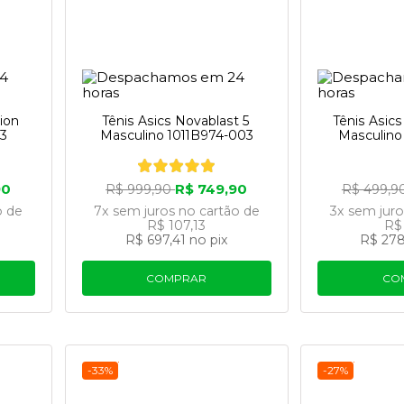
ion
Tênis Asics Novablast 5
Tênis Asic
03
Masculino 1011B974-003
Masculino
90
R$ 749,90
R$ 999,90
R$ 499,9
o
de
7x
sem juros
no cartão
de
3x
sem jur
R$ 107,13
R$
R$ 697,41
no pix
R$ 278
COMPRAR
CO
-33%
-27%