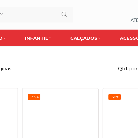
AT
O
INFANTIL
CALÇADOS
ACESS
ginas
Qtd. por
-33%
-50%