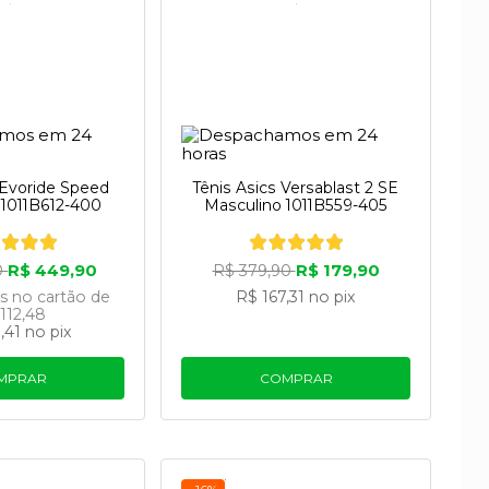
 Evoride Speed
Tênis Asics Versablast 2 SE
 1011B612-400
Masculino 1011B559-405
R$ 449,90
R$ 179,90
0
R$ 379,90
os
no cartão
de
R$ 167,31
no pix
112,48
,41
no pix
MPRAR
COMPRAR