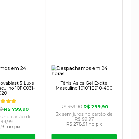
Novablast 5 Luxe
Tênis Asics Gel Excite
culino 1011C031-
Masculino 101011B910-400
020
R$ 299,90
R$ 459,90
R$ 799,90
90
3x
sem juros
no cartão
de
os
no cartão
de
R$ 99,97
 99,99
R$ 278,91
no pix
,91
no pix