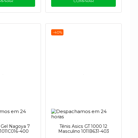
MPRAR
COMPRAR
-40%
s Gel Nagoya 7
Tênis Asics GT 1000 12
 1011C016-400
Masculino 1011B631-403