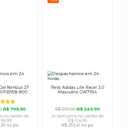
-16%
 Gel Nimbus 27
Tênis Adidas Lite Racer 3.0
 1011B958-800
Masculino GW7954
R$ 799,90
R$ 249,90
90
R$ 299,90
os
no cartão
de
2x
sem juros
no cartão
de
 99,99
R$ 124,95
,91
no pix
R$ 232,41
no pix