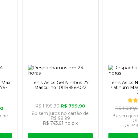
k Max
Tênis Asics Gel Nimbus 27
Tênis Asics 
579-
Masculino 1011B958-022
Platinum Mas
R$ 799,90
R$ 1.199,90
90
R$ 1.099,
8x
sem juros
no cartão
de
o
de
8x
sem jur
R$ 99,99
R$
R$ 743,91
no pix
R$ 743