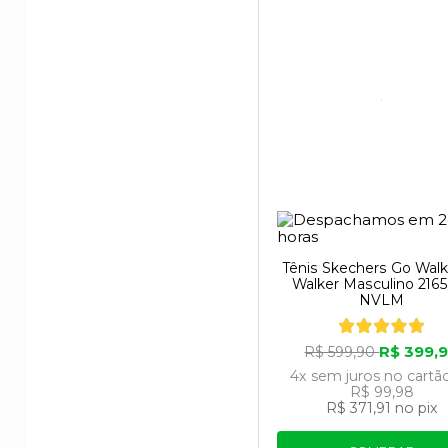
Tênis Skechers Go Wal
Walker Masculino 216
NVLM
R$ 399,
R$ 599,90
4x
sem juros
no cartã
R$ 99,98
R$ 371,91
no pix