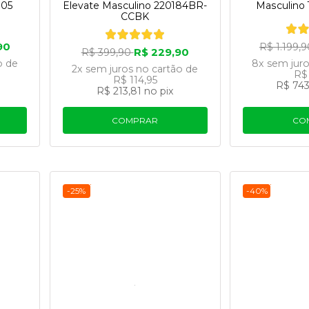
005
Elevate Masculino 220184BR-
Masculino
CCBK
90
R$ 1.199,
R$ 229,90
R$ 399,90
o
de
8x
sem jur
2x
sem juros
no cartão
de
R$
R$ 114,95
R$ 743
R$ 213,81
no pix
COMPRAR
CO
-25%
-40%