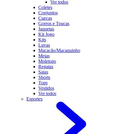
Ver todos
Coletes
Conjuntos
Cuecas
Gorros e Toucas
Jaquetas
Kit Jogo
Kits
Luvas
Macacão/Macaquinho
Meias
Moletons
Regatas
Saias
Shorts
Tops
Vestidos
Ver todos
Esportes