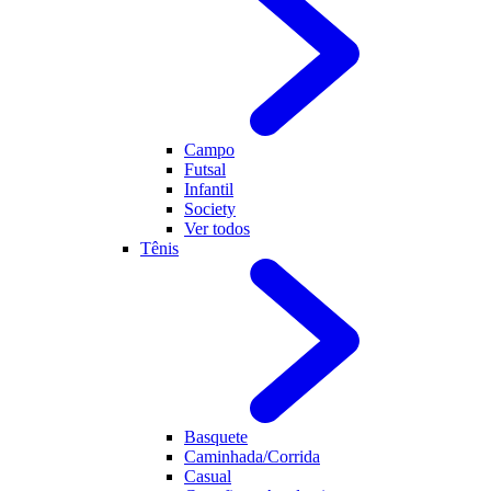
Campo
Futsal
Infantil
Society
Ver todos
Tênis
Basquete
Caminhada/Corrida
Casual