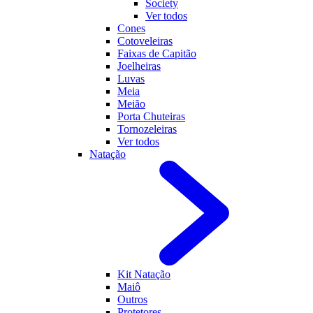
Society
Ver todos
Cones
Cotoveleiras
Faixas de Capitão
Joelheiras
Luvas
Meia
Meião
Porta Chuteiras
Tornozeleiras
Ver todos
Natação
Kit Natação
Maiô
Outros
Protetores