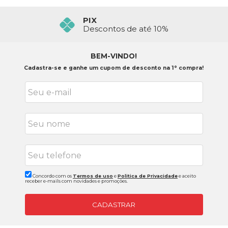
FRETE GRÁTIS ACIMA 399,90
PIX
Confira o Regulamento
Descontos de até 10%
BEM-VINDO!
Cadastra-se e ganhe um cupom de desconto na 1° compra!
Concordo com os
Termos de uso
e
Politica de Privacidade
e aceito
receber e-mails com novidades e promoções.
CADASTRAR