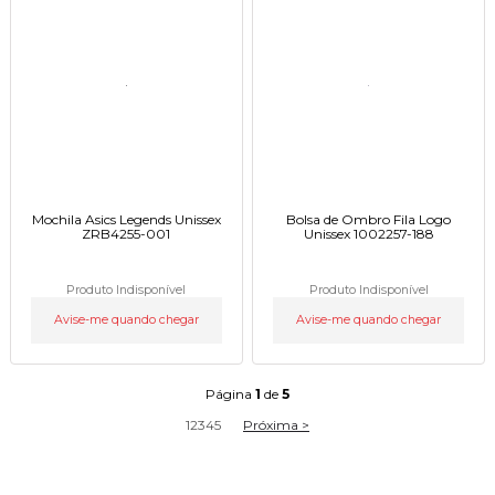
Mochila Asics Legends Unissex
Bolsa de Ombro Fila Logo
ZRB4255-001
Unissex 1002257-188
Produto Indisponível
Produto Indisponível
Avise-me quando chegar
Avise-me quando chegar
Página
1
de
5
1
2
3
4
5
Próxima >