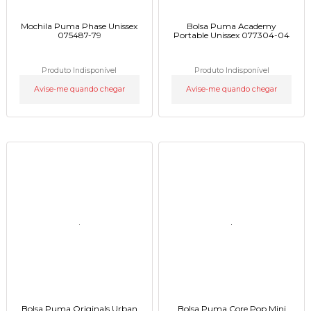
Mochila Puma Phase Unissex
Bolsa Puma Academy
075487-79
Portable Unissex 077304-04
Produto Indisponível
Produto Indisponível
Avise-me quando chegar
Avise-me quando chegar
Bolsa Puma Originals Urban
Bolsa Puma Core Pop Mini