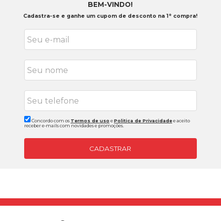
BEM-VINDO!
Cadastra-se e ganhe um cupom de desconto na 1° compra!
Concordo com os
Termos de uso
e
Politica de Privacidade
e aceito
receber e-mails com novidades e promoções.
CADASTRAR