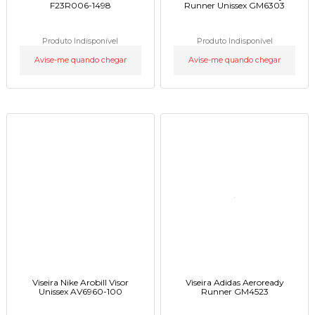
F23R006-1498
Runner Unissex GM6303
Produto Indisponível
Produto Indisponível
Avise-me quando chegar
Avise-me quando chegar
Viseira Nike Arobill Visor
Viseira Adidas Aeroready
Unissex AV6960-100
Runner GM4523