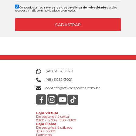
Concordo com os
Termos de uso
e
Politica de Privacidade
e aceito
receber e-mails com novidades e promoções.
CADASTRAR
(48) 3052-3220
(48) 3052-3021
contato@ativaesportes.com.br
Loja Virtual
De segunda à sexta
08:00 - 12:00 e 13:30 - 18:00
Loja Física
De segunda à sábado
10:00 - 22:00
Domingo