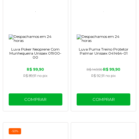
Luva Poker Neoprene Com
Luva Puma Treino Protetor
Munhequeira Unissex 01900-
Palmar Unissex 041464-01
00
R$ 99,90
R$ 99,90
R$ 149,90
R$ 89,91
no pix
R$ 92,91
no pix
COMPRAR
COMPRAR
-50%