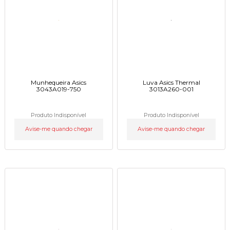
Munhequeira Asics
Luva Asics Thermal
3043A019-750
3013A260-001
Produto Indisponível
Produto Indisponível
Avise-me quando chegar
Avise-me quando chegar