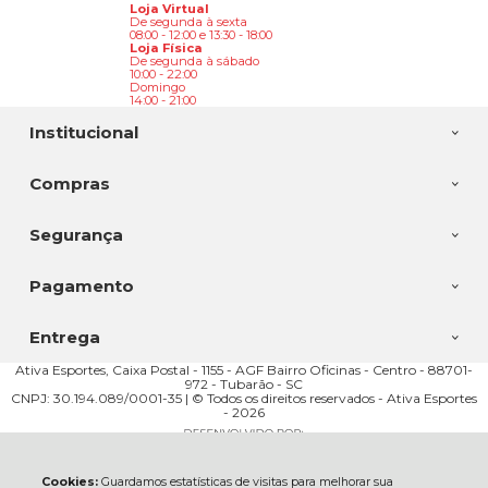
Loja Virtual
De segunda à sexta
08:00 - 12:00 e 13:30 - 18:00
Loja Física
De segunda à sábado
10:00 - 22:00
Domingo
14:00 - 21:00
Institucional
Compras
Segurança
Pagamento
Entrega
Ativa Esportes, Caixa Postal - 1155 - AGF Bairro Oficinas - Centro - 88701-
972 - Tubarão - SC
CNPJ: 30.194.089/0001-35 | © Todos os direitos reservados - Ativa Esportes
- 2026
Cookies:
Guardamos estatísticas de visitas para melhorar sua