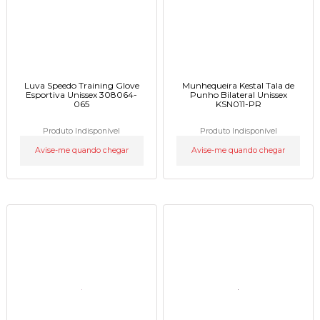
Luva Speedo Training Glove
Munhequeira Kestal Tala de
Esportiva Unissex 308064-
Punho Bilateral Unissex
065
KSN011-PR
Produto Indisponível
Produto Indisponível
Avise-me quando chegar
Avise-me quando chegar