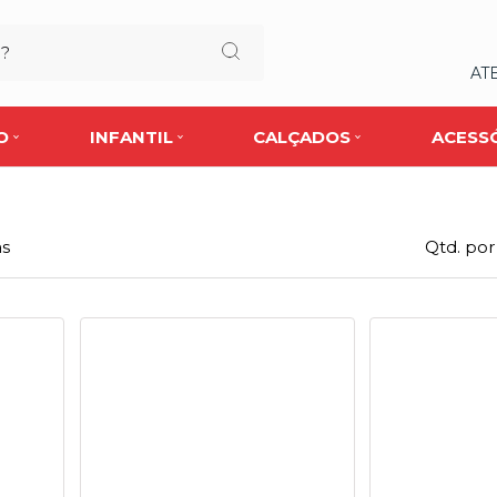
AT
O
INFANTIL
CALÇADOS
ACESS
as
Qtd. por