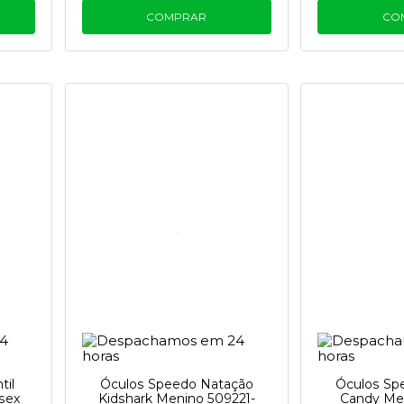
COMPRAR
CO
til
Óculos Speedo Natação
Óculos Sp
sex
Kidshark Menino 509221-
Candy Me