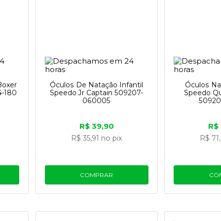
Boxer
Óculos De Natação Infantil
Óculos Nat
4-180
Speedo Jr Captain 509207-
Speedo Qu
060005
50920
R$ 39,90
R$
R$ 35,91
no pix
R$ 71
COMPRAR
CO