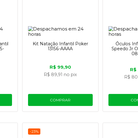
ntil
Kit Natação Infantil Poker
Óculos Inf
5-
13156-AAAA
Speedo Jr O
08
R$ 99,90
R$
R$ 89,91
no pix
R$ 80
COMPRAR
CO
-23%