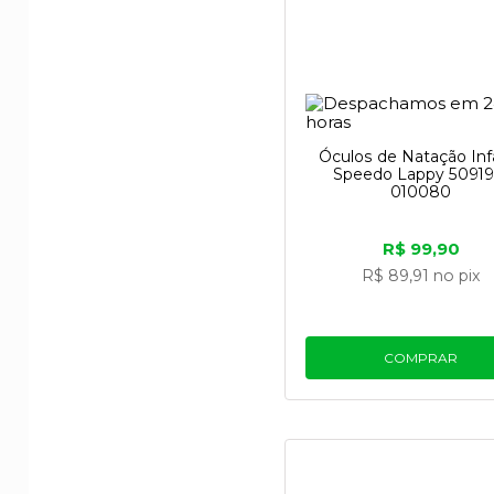
Óculos de Natação Infa
Speedo Lappy 50919
010080
R$ 99,90
R$ 89,91
no pix
COMPRAR