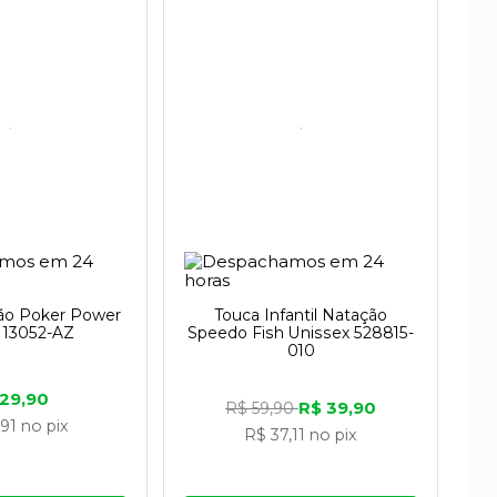
ão Poker Power
Touca Infantil Natação
l 13052-AZ
Speedo Fish Unissex 528815-
010
 29,90
R$ 39,90
R$ 59,90
,91
no pix
R$ 37,11
no pix