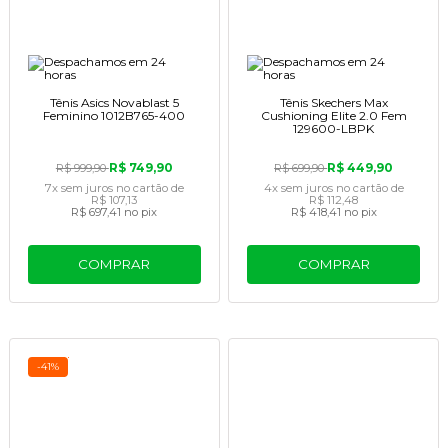
Tênis Asics Novablast 5
Tênis Skechers Max
Feminino 1012B765-400
Cushioning Elite 2.0 Fem
129600-LBPK
R$ 749,90
R$ 449,90
R$ 999,90
R$ 699,90
7x
sem juros
no cartão
de
4x
sem juros
no cartão
de
R$ 107,13
R$ 112,48
R$ 697,41
no pix
R$ 418,41
no pix
COMPRAR
COMPRAR
-41%