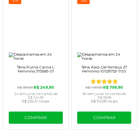
-37%
-33%
Tênis Puma Carina L
Tênis Asics Gel Nimbus 27
Feminino 375565-01
Feminino 1012B753-700
R$ 249,90
R$ 799,90
R$ 399,90
R$ 1.199,90
2x
sem juros
no cartão
de
8x
sem juros
no cartão
de
R$ 124,95
R$ 99,99
R$ 232,41
no pix
R$ 743,91
no pix
COMPRAR
COMPRAR