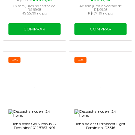
R$ 999,90
6x
sem juros
no cartão
de
4x
sem juros
no cartão
de
R$ 99,98
R$ 99,98
R$ 557,91
no pix
R$ 371,91
no pix
COMPRAR
COMPRAR
-33%
-30%
Tênis Asics Gel Nimbus 27
Tênis Adidas Ultraboost Light
Feminino 1012B753-401
Feminino ID3316