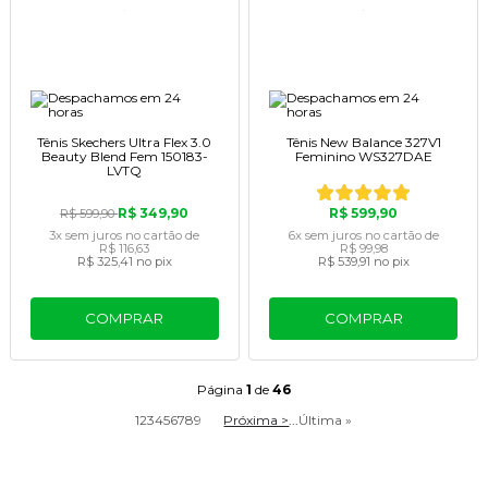
Tênis Skechers Ultra Flex 3.0
Tênis New Balance 327V1
Beauty Blend Fem 150183-
Feminino WS327DAE
LVTQ
R$ 349,90
R$ 599,90
R$ 599,90
3x
sem juros
no cartão
de
6x
sem juros
no cartão
de
R$ 116,63
R$ 99,98
R$ 325,41
no pix
R$ 539,91
no pix
COMPRAR
COMPRAR
Página
1
de
46
1
2
3
4
5
6
7
8
9
Próxima >
...
Última »