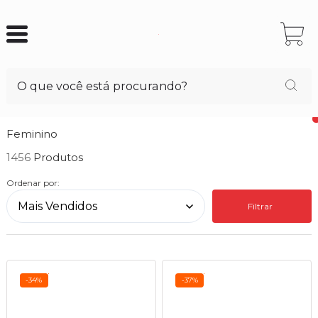
Feminino
1456
Ordenar por:
Filtrar
-34%
-37%