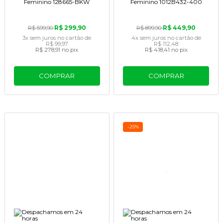
Feminino 128665-BKW
Feminino 1012B432-400
R$ 299,90
R$ 449,90
R$ 599,90
R$ 899,90
3x
sem juros
no cartão
de
4x
sem juros
no cartão
de
R$ 99,97
R$ 112,48
R$ 278,91
no pix
R$ 418,41
no pix
COMPRAR
COMPRAR
-25%