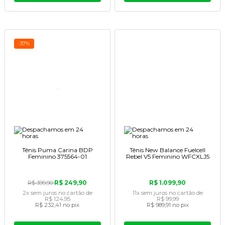
-37%
Tênis Puma Carina BDP
Tênis New Balance Fuelcell
Feminino 375564-01
Rebel V5 Feminino WFCXLJ5
R$ 249,90
R$ 1.099,90
R$ 399,90
2x
sem juros
no cartão
de
11x
sem juros
no cartão
de
R$ 124,95
R$ 99,99
R$ 232,41
no pix
R$ 989,91
no pix