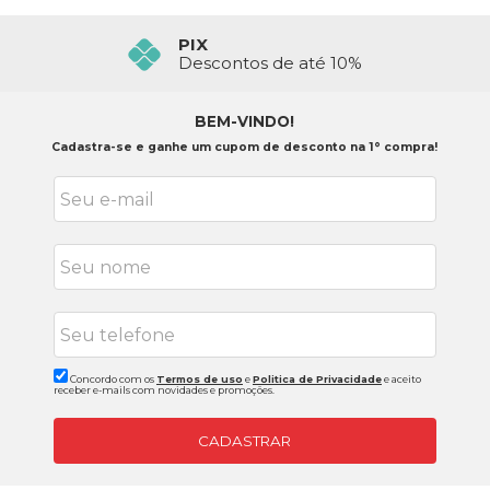
FRETE GRÁTIS ACIMA 399,90
PIX
Confira o Regulamento
Descontos de até 10%
BEM-VINDO!
Cadastra-se e ganhe um cupom de desconto na 1° compra!
Concordo com os
Termos de uso
e
Politica de Privacidade
e aceito
receber e-mails com novidades e promoções.
CADASTRAR