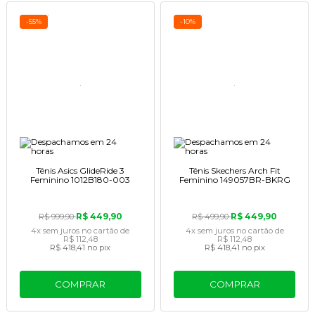
-55%
-10%
Tênis Asics GlideRide 3
Tênis Skechers Arch Fit
Feminino 1012B180-003
Feminino 149057BR-BKRG
R$ 449,90
R$ 449,90
R$ 999,90
R$ 499,90
4x
sem juros
no cartão
de
4x
sem juros
no cartão
de
R$ 112,48
R$ 112,48
R$ 418,41
no pix
R$ 418,41
no pix
COMPRAR
COMPRAR