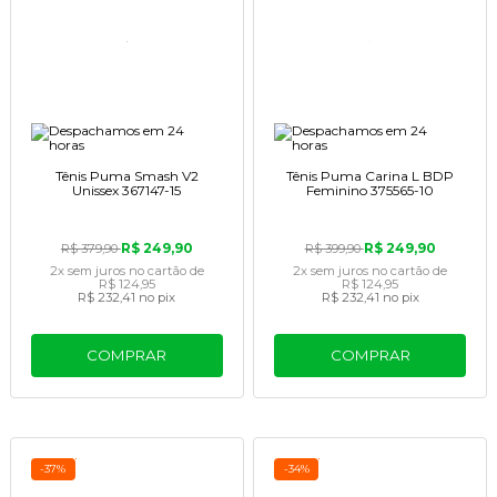
Tênis Puma Smash V2
Tênis Puma Carina L BDP
Unissex 367147-15
Feminino 375565-10
R$ 249,90
R$ 249,90
R$ 379,90
R$ 399,90
2x
sem juros
no cartão
de
2x
sem juros
no cartão
de
R$ 124,95
R$ 124,95
R$ 232,41
no pix
R$ 232,41
no pix
COMPRAR
COMPRAR
-37%
-34%