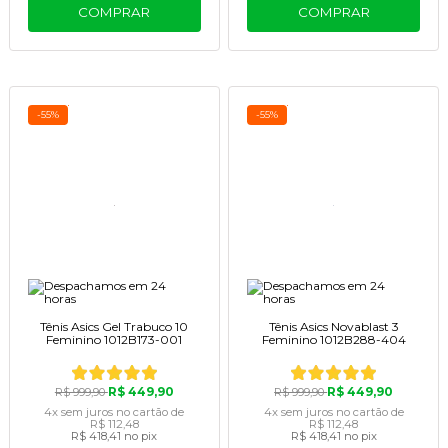
COMPRAR
COMPRAR
-55%
-55%
Tênis Asics Gel Trabuco 10
Tênis Asics Novablast 3
Feminino 1012B173-001
Feminino 1012B288-404
R$ 449,90
R$ 449,90
R$ 999,90
R$ 999,90
4x
sem juros
no cartão
de
4x
sem juros
no cartão
de
R$ 112,48
R$ 112,48
R$ 418,41
no pix
R$ 418,41
no pix