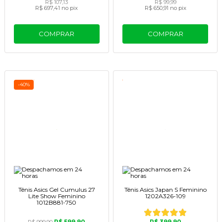
R$ 107,13
R$ 99,99
R$ 697,41
no pix
R$ 650,91
no pix
COMPRAR
COMPRAR
-40%
Tênis Asics Gel Cumulus 27
Tênis Asics Japan S Feminino
Lite Show Feminino
1202A326-109
1012B881-750
R$ 599,90
R$ 399,90