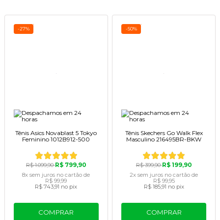
-27%
-50%
Tênis Asics Novablast 5 Tokyo
Tênis Skechers Go Walk Flex
Feminino 1012B912-500
Masculino 216495BR-BKW
R$ 799,90
R$ 199,90
R$ 1.099,90
R$ 399,90
8x
sem juros
no cartão
de
2x
sem juros
no cartão
de
R$ 99,99
R$ 99,95
R$ 743,91
no pix
R$ 185,91
no pix
COMPRAR
COMPRAR