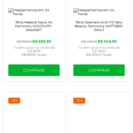
Tênis Reebok Nano X4
Tênis Skechers Arch Fit New
Feminino 100074179-
Beauty Feminina 149776BR-
WNANPT
WMLT
R$ 699,90
R$ 349,90
R$ 999,90
R$ 499,90
7x
sem juros
no cartão
de
3x
sem juros
no cartão
de
R$ 99,99
R$ 116,63
R$ 650,91
no pix
R$ 325,41
no pix
COMPRAR
COMPRAR
-25%
-35%