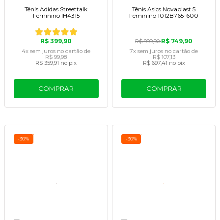
Tênis Adidas Streettalk
Tênis Asics Novablast 5
Feminino IH4315
Feminino 1012B765-600
R$ 399,90
R$ 749,90
R$ 999,90
4x
sem juros
no cartão
de
7x
sem juros
no cartão
de
R$ 99,98
R$ 107,13
R$ 359,91
no pix
R$ 697,41
no pix
COMPRAR
COMPRAR
-30%
-30%