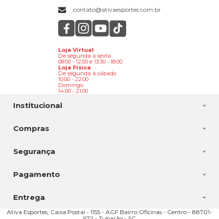
contato@ativaesportes.com.br
Loja Virtual
De segunda à sexta
08:00 - 12:00 e 13:30 - 18:00
Loja Física
De segunda à sábado
10:00 - 22:00
Domingo
14:00 - 21:00
Institucional
Compras
Segurança
Pagamento
Entrega
Ativa Esportes, Caixa Postal - 1155 - AGF Bairro Oficinas - Centro - 88701-
972 - Tubarão - SC