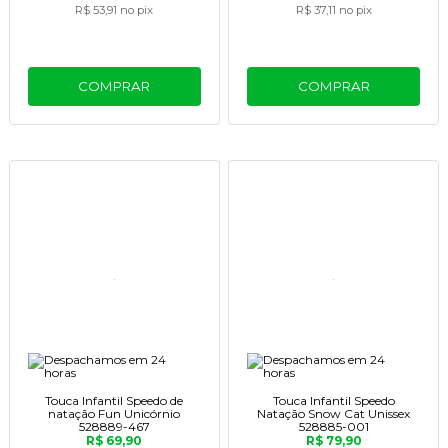
R$ 53,91
no pix
R$ 37,11
no pix
COMPRAR
COMPRAR
Touca Infantil Speedo de
Touca Infantil Speedo
natação Fun Unicórnio
Natação Snow Cat Unissex
528889-467
528885-001
R$ 69,90
R$ 79,90