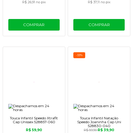
R$ 26,91
no pix
R$ 37,11
no pix
COMPRAR
COMPRAR
-33%
Touca Infantil Speedo Xtrafit
Touca Infantil Natação
Cap Unissex 528857-060
Speedo Joaninha Cap Uni
528830-040
R$ 59,90
R$ 39,90
R$ 59,90