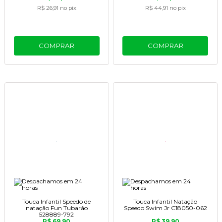
R$ 26,91
no pix
R$ 44,91
no pix
COMPRAR
COMPRAR
Touca Infantil Speedo de
Touca Infantil Natação
natação Fun Tubarão
Speedo Swim Jr C18050-062
528889-792
R$ 69,90
R$ 39,90