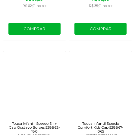
R$ 62,91
no pix
R$ 35,91
no pix
COMPRAR
COMPRAR
Touca Infantil Speedo Slim
Touca Infantil Speedo
Cap Gustavo Borges 528862-
Comfort Kids Cap 528867-
180
065