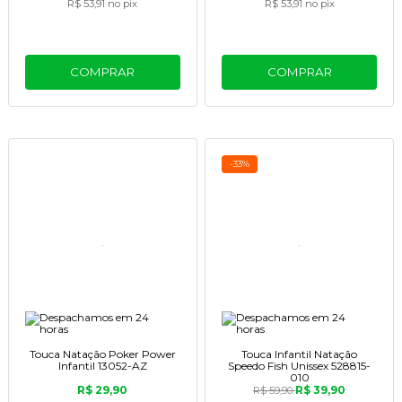
R$ 53,91
no pix
R$ 53,91
no pix
COMPRAR
COMPRAR
-33%
Touca Natação Poker Power
Touca Infantil Natação
Infantil 13052-AZ
Speedo Fish Unissex 528815-
010
R$ 29,90
R$ 39,90
R$ 59,90