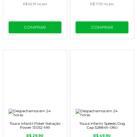
R$ 62,91
no pix
R$ 71,91
no pix
COMPRAR
COMPRAR
Touca Infantil Poker Natação
Touca Infantil Speedo Dog
Power 13052-MR
Cap 528849-080
R$ 29,90
R$ 49,90