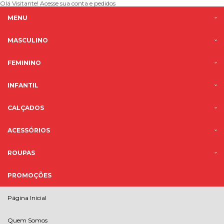
Olá Visitante!
Acesse sua conta e pedidos
MENU
MASCULINO
FEMININO
INFANTIL
CALÇADOS
ACESSÓRIOS
ROUPAS
PROMOÇÕES
Página Inicial
Quem Somos