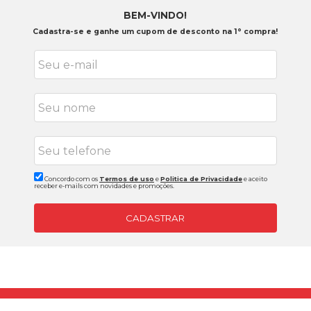
BEM-VINDO!
Cadastra-se e ganhe um cupom de desconto na 1° compra!
Concordo com os
Termos de uso
e
Politica de Privacidade
e aceito
receber e-mails com novidades e promoções.
CADASTRAR