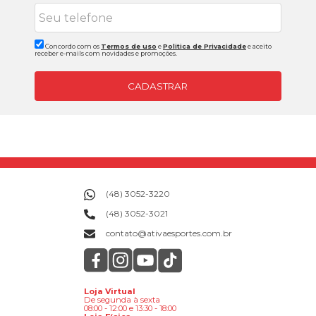
Concordo com os
Termos de uso
e
Politica de Privacidade
e aceito
receber e-mails com novidades e promoções.
CADASTRAR
(48) 3052-3220
(48) 3052-3021
contato@ativaesportes.com.br
Loja Virtual
De segunda à sexta
08:00 - 12:00 e 13:30 - 18:00