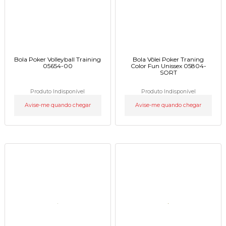
Bola Poker Volleyball Training
Bola Vôlei Poker Traning
05654-00
Color Fun Unissex 05804-
SORT
Produto Indisponível
Produto Indisponível
Avise-me quando chegar
Avise-me quando chegar