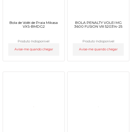
Bola de Volêi de Praia Mikasa
BOLA PENALTY VOLEI MG
VXS-BMDG2
3600 FUSION VIII 520314-25
Produto Indisponível
Produto Indisponível
Avise-me quando chegar
Avise-me quando chegar