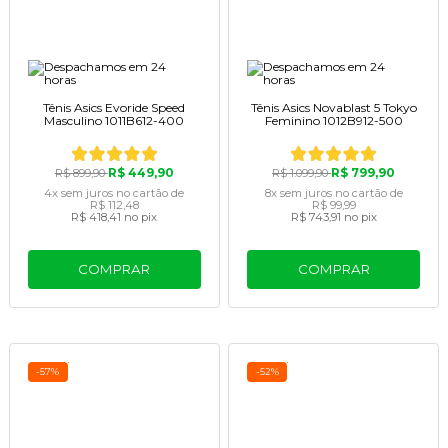
Tênis Asics Evoride Speed
Tênis Asics Novablast 5 Tokyo
Masculino 1011B612-400
Feminino 1012B912-500
R$ 449,90
R$ 799,90
R$ 899,90
R$ 1.099,90
4x
sem juros
no cartão
de
8x
sem juros
no cartão
de
R$ 112,48
R$ 99,99
R$ 418,41
no pix
R$ 743,91
no pix
COMPRAR
COMPRAR
-57%
-52%