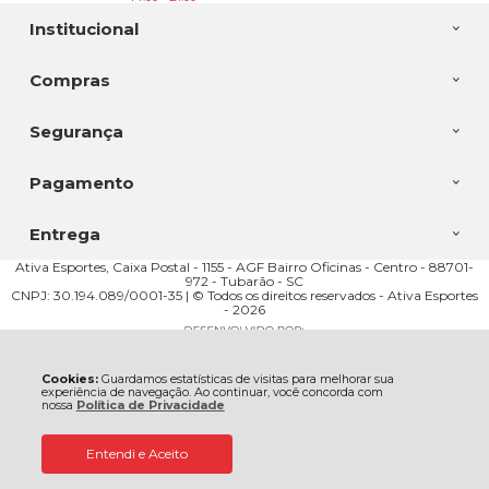
Institucional
Compras
Segurança
Pagamento
Nesta categoria, você vai descobrir muito
mais do que simplesmente um par de
Entrega
sapatos: nossos calçados possuem a
garantia de qualidade que só as
marcas
Ativa Esportes, Caixa Postal - 1155 - AGF Bairro Oficinas - Centro - 88701-
972 - Tubarão - SC
mais usadas e admiradas
no mundo do
CNPJ: 30.194.089/0001-35 | © Todos os direitos reservados - Ativa Esportes
- 2026
esporte - como Nike, Adidas, Puma,
Mizuno, Fila, Asics, New Balance, etc. - têm.
Cookies:
Guardamos estatísticas de visitas para melhorar sua
experiência de navegação. Ao continuar, você concorda com
nossa
Política de Privacidade
Todos eles são projetados com a missão de
abraçar seus pés com o máximo de
Entendi e Aceito
conforto e segurança possíveis. E acredite,