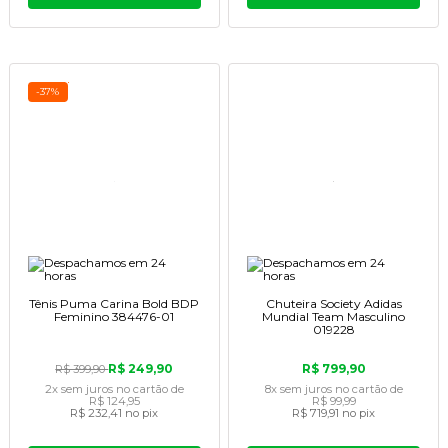
-37%
Tênis Puma Carina Bold BDP
Chuteira Society Adidas
Feminino 384476-01
Mundial Team Masculino
019228
R$ 249,90
R$ 799,90
R$ 399,90
2x
sem juros
no cartão
de
8x
sem juros
no cartão
de
R$ 124,95
R$ 99,99
R$ 232,41
no pix
R$ 719,91
no pix