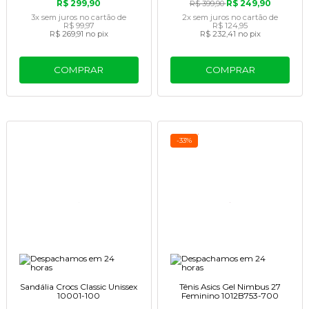
R$ 299,90
R$ 249,90
R$ 399,90
3x
sem juros
no cartão
de
2x
sem juros
no cartão
de
R$ 99,97
R$ 124,95
R$ 269,91
no pix
R$ 232,41
no pix
COMPRAR
COMPRAR
-33%
Sandália Crocs Classic Unissex
Tênis Asics Gel Nimbus 27
10001-100
Feminino 1012B753-700