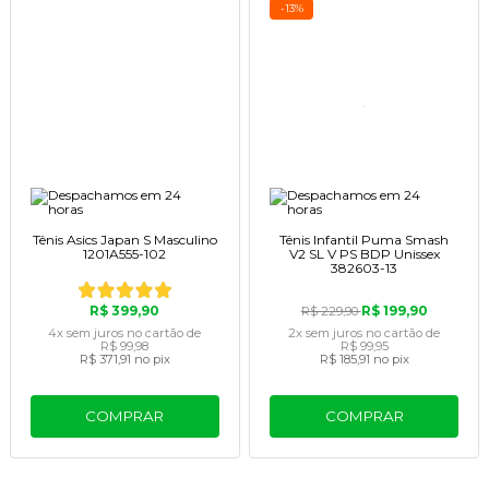
-13%
Tênis Asics Japan S Masculino
Tênis Infantil Puma Smash
1201A555-102
V2 SL V PS BDP Unissex
382603-13
R$ 399,90
R$ 199,90
R$ 229,90
4x
sem juros
no cartão
de
2x
sem juros
no cartão
de
R$ 99,98
R$ 99,95
R$ 371,91
no pix
R$ 185,91
no pix
COMPRAR
COMPRAR