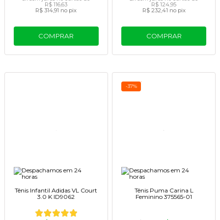
R$ 116,63
R$ 124,95
R$ 314,91
no pix
R$ 232,41
no pix
COMPRAR
COMPRAR
-37%
Tênis Infantil Adidas VL Court
Tênis Puma Carina L
3.0 K ID9062
Feminino 375565-01