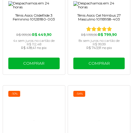
Tênis Asics GlideRide 3
Tênis Asics Gel Nimbus 27
Feminino 1012B180-003
Masculino 1011B958-403
R$ 449,90
R$ 799,90
R$ 999,90
R$ 1.199,90
4x
sem juros
no cartão
de
8x
sem juros
no cartão
de
R$ 112,48
R$ 99,99
R$ 418,41
no pix
R$ 743,91
no pix
COMPRAR
COMPRAR
-10%
-54%