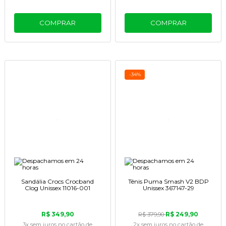
COMPRAR
COMPRAR
-34%
Sandália Crocs Crocband
Tênis Puma Smash V2 BDP
Clog Unissex 11016-001
Unissex 367147-29
R$ 349,90
R$ 249,90
R$ 379,90
3x
sem juros
no cartão
de
2x
sem juros
no cartão
de