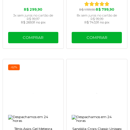
R$ 299,90
R$ 799,90
R$ 1.199,90
3x
sem juros
no cartão
de
8x
sem juros
no cartão
de
R$ 99,97
R$ 99,99
R$ 269,91
no pix
R$ 743,91
no pix
COMPRAR
COMPRAR
-62%
Tênis Asics Gel Meteora
Sandália Crocs Classic Unissex