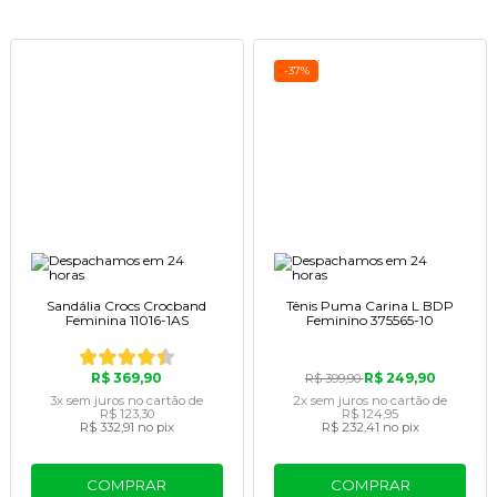
-37%
Sandália Crocs Crocband
Tênis Puma Carina L BDP
Feminina 11016-1AS
Feminino 375565-10
R$ 369,90
R$ 249,90
R$ 399,90
3x
sem juros
no cartão
de
2x
sem juros
no cartão
de
R$ 123,30
R$ 124,95
R$ 332,91
no pix
R$ 232,41
no pix
COMPRAR
COMPRAR