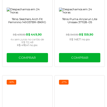
Tênis Skechers Arch Fit
Tênis Puma Anzarun Lite
Feminino 149057BR-BKRG
Unissex 371128-05
R$ 449,90
R$ 159,90
R$ 499,90
R$ 349,90
4x
sem juros
no cartão
de
R$ 148,71
no pix
R$ 112,48
R$ 418,41
no pix
COMPRAR
COMPRAR
-50%
-27%