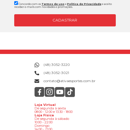
Concordo com os
Termos de uso
e
Politica de Privacidade
e aceito
receber e-mails com novidades e promoções.
CADASTRAR
(48) 3052-3220
(48) 3052-3021
contato@ativaesportes.com.br
Loja Virtual
De segunda à sexta
08:00 - 12:00 e 13:30 - 18:00
Loja Física
De segunda à sábado
10:00 - 22:00
Domingo
14:00 - 21:00