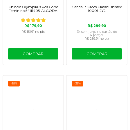
Chinelo Olympikus Pós Corre
Sandália Crocs Classic Unissex
Feminino 54111405-ALGODA
10001-2Y2
R$ 179,90
R$ 299,90
R$ 161,91
no pix
3x
sem juros
no cartão
de
R$ 99,97
R$ 269,91
no pix
COMPRAR
COMPRAR
-55%
-33%