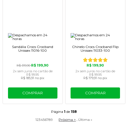
Sandália Crocs Crocband
Chinelo Crocs Crocband Flip
Unissex 11016-100
Unissex 11033-100
R$ 199,90
R$ 199,90
R$ 319,90
2x
sem juros
no cartão
de
2x
sem juros
no cartão
de
R$ 99,95
R$ 99,95
R$ 185,91
no pix
R$ 179,91
no pix
COMPRAR
COMPRAR
Página
1
de
158
1
2
3
4
5
6
7
8
9
Próxima >
...
Última »