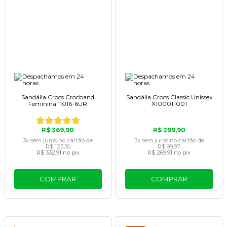
Sandália Crocs Crocband
Sandália Crocs Classic Unissex
Feminina 11016-6UR
X10001-001
R$ 369,90
R$ 299,90
3x
sem juros
no cartão
de
3x
sem juros
no cartão
de
R$ 123,30
R$ 99,97
R$ 332,91
no pix
R$ 269,91
no pix
COMPRAR
COMPRAR