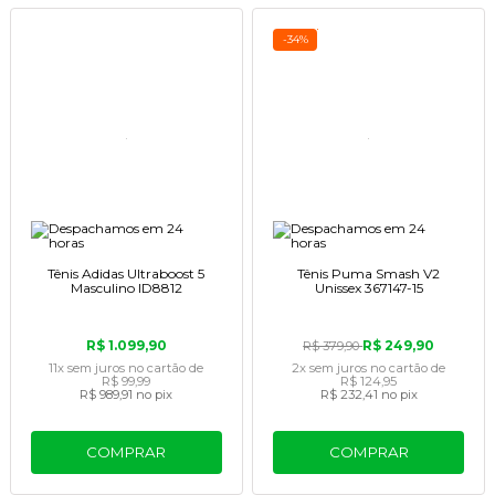
-34%
Tênis Adidas Ultraboost 5
Tênis Puma Smash V2
Masculino ID8812
Unissex 367147-15
R$ 1.099,90
R$ 249,90
R$ 379,90
11x
sem juros
no cartão
de
2x
sem juros
no cartão
de
R$ 99,99
R$ 124,95
R$ 989,91
no pix
R$ 232,41
no pix
COMPRAR
COMPRAR