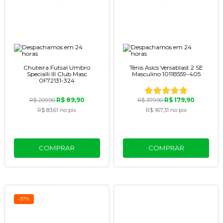
Chuteira Futsal Umbro
Tênis Asics Versablast 2 SE
Specialli III Club Masc
Masculino 1011B559-405
0F72131-324
R$ 89,90
R$ 179,90
R$ 209,90
R$ 379,90
R$ 83,61
no pix
R$ 167,31
no pix
COMPRAR
COMPRAR
-37%