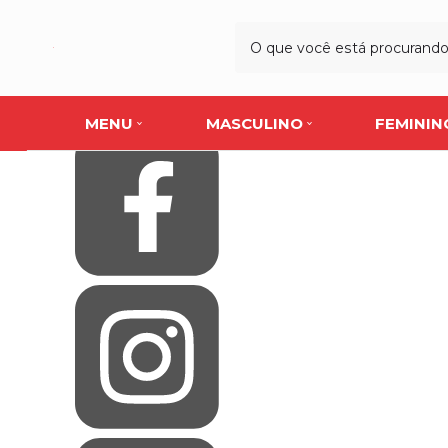
Olá Visitante!
Acesse sua conta e pedidos
Página Inicial
Quem Somos
Blog
Como Comprar
Fale Conosco
MENU
MASCULINO
FEMININ