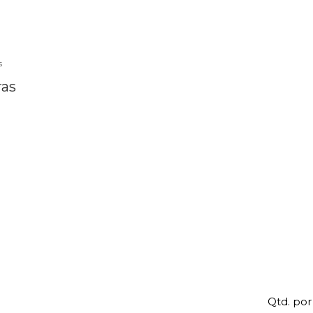
s
ras
Qtd. por