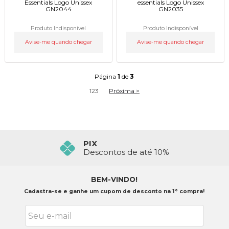
Essentials Logo Unissex
essentials Logo Unissex
GN2044
GN2035
Produto Indisponível
Produto Indisponível
Avise-me quando chegar
Avise-me quando chegar
Página
1
de
3
1
2
3
Próxima >
FRETE GRÁTIS ACIMA 399,90
PIX
Confira o Regulamento
Descontos de até 10%
BEM-VINDO!
Cadastra-se e ganhe um cupom de desconto na 1° compra!