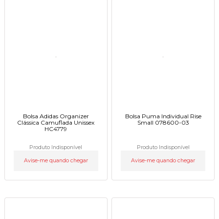
Bolsa Adidas Organizer
Bolsa Puma Individual Rise
Clássica Camuflada Unissex
Small 078600-03
HC4779
Produto Indisponível
Produto Indisponível
Avise-me quando chegar
Avise-me quando chegar