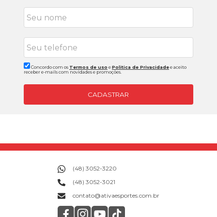
Concordo com os
Termos de uso
e
Politica de Privacidade
e aceito
receber e-mails com novidades e promoções.
CADASTRAR
(48) 3052-3220
(48) 3052-3021
contato@ativaesportes.com.br