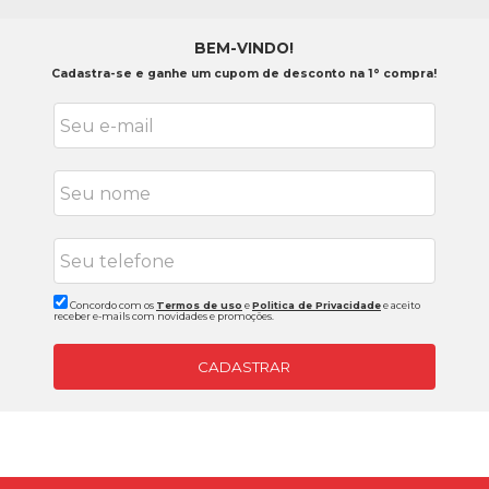
BEM-VINDO!
Cadastra-se e ganhe um cupom de desconto na 1° compra!
Concordo com os
Termos de uso
e
Politica de Privacidade
e aceito
receber e-mails com novidades e promoções.
CADASTRAR