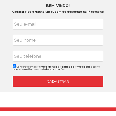
BEM-VINDO!
Cadastra-se e ganhe um cupom de desconto na 1° compra!
Concordo com os
Termos de uso
e
Politica de Privacidade
e aceito
receber e-mails com novidades e promoções.
CADASTRAR