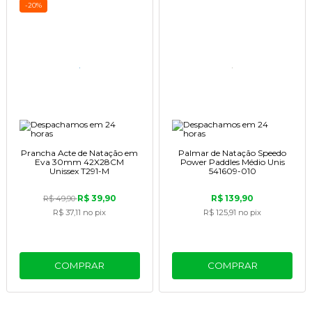
-20%
Prancha Acte de Natação em
Palmar de Natação Speedo
Eva 30mm 42X28CM
Power Paddles Médio Unis
Unissex T291-M
541609-010
R$ 39,90
R$ 139,90
R$ 49,90
R$ 37,11
no pix
R$ 125,91
no pix
COMPRAR
COMPRAR