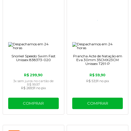
Snorkel Speedo Swim Fast
Prancha Acte de Natação em
Unissex 838373-020
Eva 30mm 35CMX23CM
Unissex T291-P
R$ 299,90
R$ 59,90
3x
sem juros
no cartão
de
R$ 53,91
no pix
R$ 99,97
R$ 269,91
no pix
COMPRAR
COMPRAR