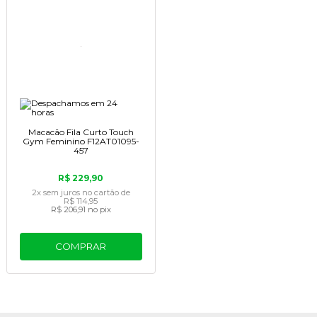
Macacão Fila Curto Touch
Gym Feminino F12AT01095-
457
R$ 229,90
2x
sem juros
no cartão
de
R$ 114,95
R$ 206,91
no pix
COMPRAR