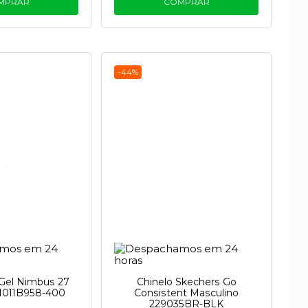
MPRAR
COMPRAR
-44%
 Gel Nimbus 27
Chinelo Skechers Go
 1011B958-400
Consistent Masculino
229035BR-BLK