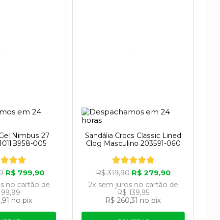
 Gel Nimbus 27
Sandália Crocs Classic Lined
 1011B958-005
Clog Masculino 203591-060
R$ 799,90
R$ 279,90
90
R$ 319,90
os
no cartão
de
2x
sem juros
no cartão
de
 99,99
R$ 139,95
,91
no pix
R$ 260,31
no pix