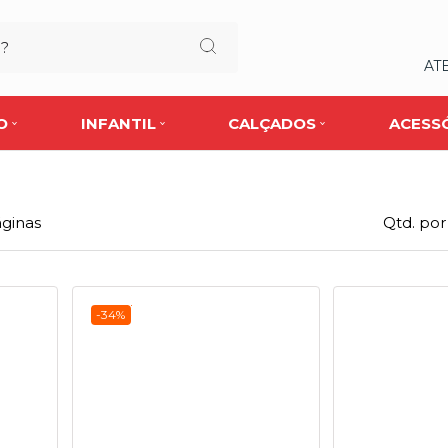
AT
O
INFANTIL
CALÇADOS
ACESS
ginas
Qtd. por
-34%