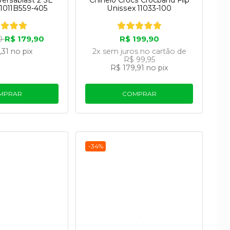
Versablast 2 SE
Chinelo Crocs Crocband Flip
 1011B559-405
Unissex 11033-100
R$ 179,90
R$ 199,90
90
,31
no pix
2x
sem juros
no cartão
de
R$ 99,95
R$ 179,91
no pix
MPRAR
COMPRAR
-34%