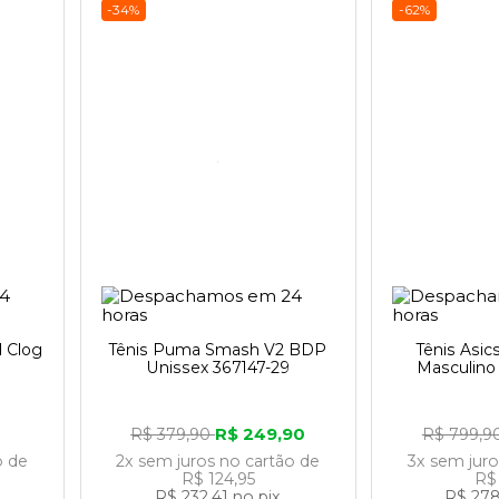
-34%
-62%
d Clog
Tênis Puma Smash V2 BDP
Tênis Asic
Unissex 367147-29
Masculino
R$ 249,90
R$ 379,90
R$ 799,9
o
de
2x
sem juros
no cartão
de
3x
sem jur
R$ 124,95
R$
R$ 232,41
no pix
R$ 278