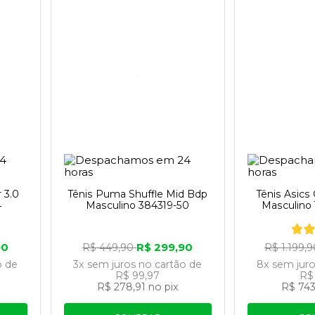
 3.0
Tênis Puma Shuffle Mid Bdp
Tênis Asics
4
Masculino 384319-50
Masculino
90
R$ 299,90
R$ 449,90
R$ 1.199,
o
de
3x
sem juros
no cartão
de
8x
sem jur
R$ 99,97
R$
R$ 278,91
no pix
R$ 743