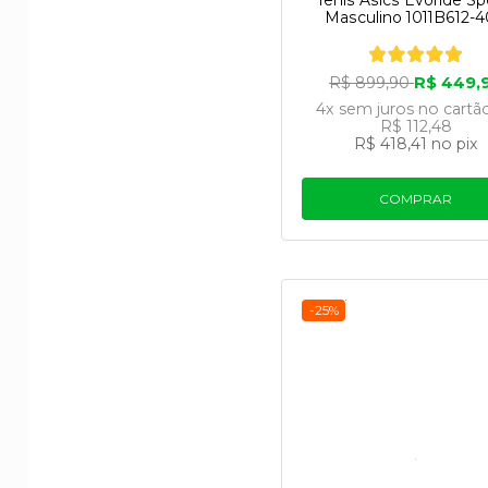
Tênis Asics Evoride S
Masculino 1011B612-
R$ 449,
R$ 899,90
4x
sem juros
no cartã
R$ 112,48
R$ 418,41
no pix
COMPRAR
-25%