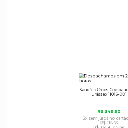
Sandália Crocs Crocban
Unissex 11016-001
R$ 349,90
3x
sem juros
no cartã
R$ 116,63
R$ 314,91
no pix