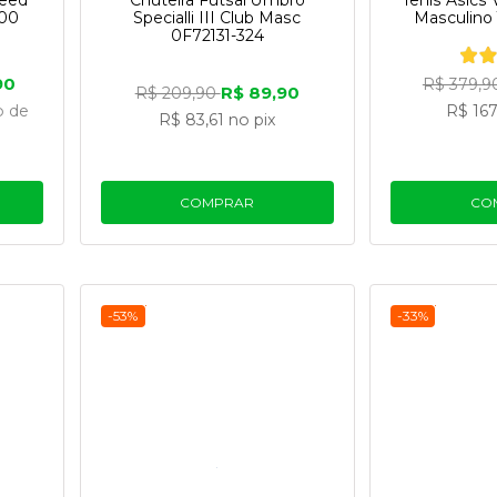
peed
Chuteira Futsal Umbro
Tênis Asics 
400
Specialli III Club Masc
Masculino
0F72131-324
90
R$ 379,
R$ 89,90
R$ 209,90
o
de
R$ 167
R$ 83,61
no pix
COMPRAR
CO
-53%
-33%