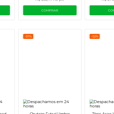
COMPRAR
CO
-57%
-52%