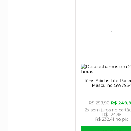
Tênis Adidas Lite Racer
Masculino GW795
R$ 249,
R$ 299,90
2x
sem juros
no cartã
R$ 124,95
R$ 232,41
no pix