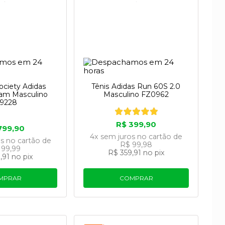
ociety Adidas
Tênis Adidas Run 60S 2.0
eam Masculino
Masculino FZ0962
19228
R$ 399,90
799,90
4x
sem juros
no cartão
de
os
no cartão
de
R$ 99,98
 99,99
R$ 359,91
no pix
,91
no pix
MPRAR
COMPRAR