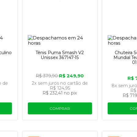
culino
Tênis Puma Smash V2
Chuteira S
Unissex 367147-15
Mundial T
0
R$ 249,90
R$ 379,90
R$ 
o
de
2x
sem juros
no cartão
de
8x
sem jur
R$ 124,95
R$
R$ 232,41
no pix
R$ 719
COMPRAR
CO