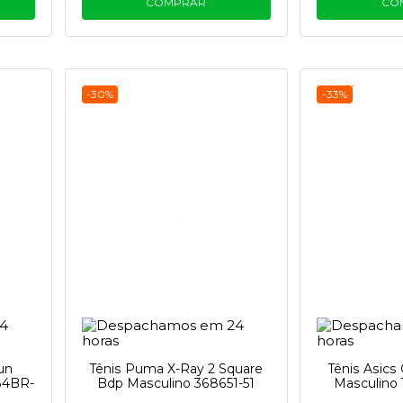
COMPRAR
CO
-30%
-33%
un
Tênis Puma X-Ray 2 Square
Tênis Asics
84BR-
Bdp Masculino 368651-51
Masculino