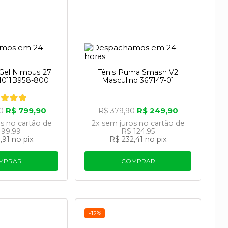
 Gel Nimbus 27
Tênis Puma Smash V2
 1011B958-800
Masculino 367147-01
R$ 799,90
R$ 249,90
90
R$ 379,90
os
no cartão
de
2x
sem juros
no cartão
de
 99,99
R$ 124,95
,91
no pix
R$ 232,41
no pix
MPRAR
COMPRAR
-12%