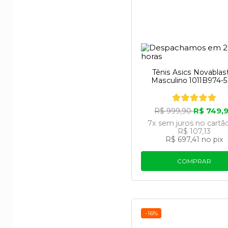
Tênis Asics Novablas
Masculino 1011B974-
R$ 749,
R$ 999,90
7x
sem juros
no cartã
R$ 107,13
R$ 697,41
no pix
COMPRAR
-16%