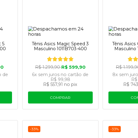
t 5
Tênis Asics Magic Speed 3
Tênis Asics
500
Masculino 1011B703-400
Masculino
90
R$ 599,90
R$ 1.299,90
R$ 1.199,
o
de
6x
sem juros
no cartão
de
8x
sem jur
R$ 99,98
R$
R$ 557,91
no pix
R$ 743
COMPRAR
CO
-33%
-33%