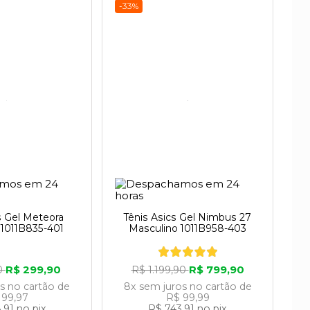
-33%
s Gel Meteora
Tênis Asics Gel Nimbus 27
 1011B835-401
Masculino 1011B958-403
R$ 299,90
R$ 799,90
0
R$ 1.199,90
os
no cartão
de
8x
sem juros
no cartão
de
 99,97
R$ 99,99
,91
no pix
R$ 743,91
no pix