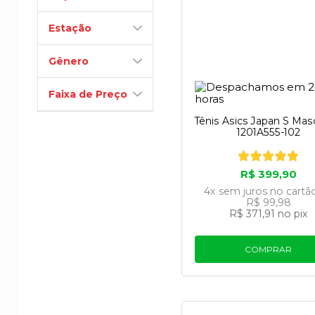
Estação
Gênero
Faixa de Preço
Tênis Asics Japan S Mas
1201A555-102
R$ 399,90
4x
sem juros
no cartã
R$ 99,98
R$ 371,91
no pix
COMPRAR