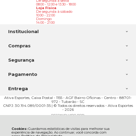
De segunda à sexta
08:00 - 12:00 e 13:30 - 18:00
Loja Física
De segunda à sábado
10:00 - 22:00
Domingo
14:00 - 21:00
Institucional
Compras
Segurança
Pagamento
Entrega
Ativa Esportes, Caixa Postal - 1155 - AGF Bairro Oficinas - Centro - 88701-
972 - Tubarão - SC
CNPJ: 30.194.089/0001-35 | © Todos os direitos reservados - Ativa Esportes
- 2026
Cookies:
Guardamos estatísticas de visitas para melhorar sua
experiência de navegação. Ao continuar, você concorda com