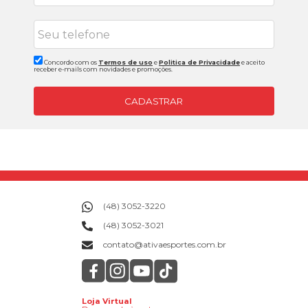
Concordo com os
Termos de uso
e
Politica de Privacidade
e aceito
receber e-mails com novidades e promoções.
CADASTRAR
(48) 3052-3220
(48) 3052-3021
contato@ativaesportes.com.br
Loja Virtual