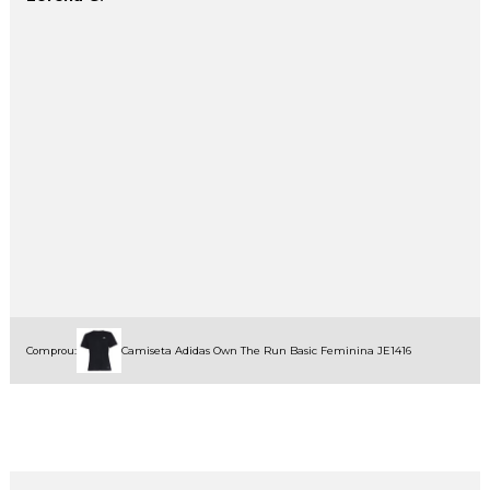
Comprou:
Camiseta Adidas Own The Run Basic Feminina JE1416