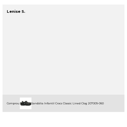
Lenise S.
Comprou:
Sandália Infantil Crocs Classic Lined Clog 207009-060