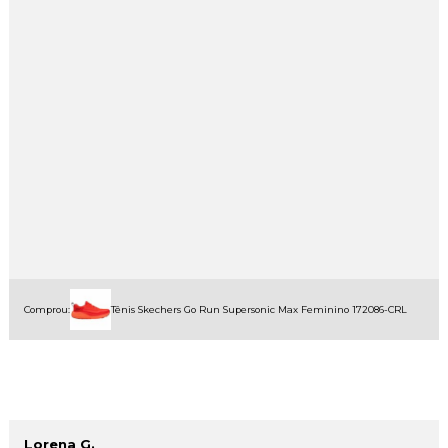
Comprou:
Tênis Skechers Go Run Supersonic Max Feminino 172086-CRL
Lorena G.