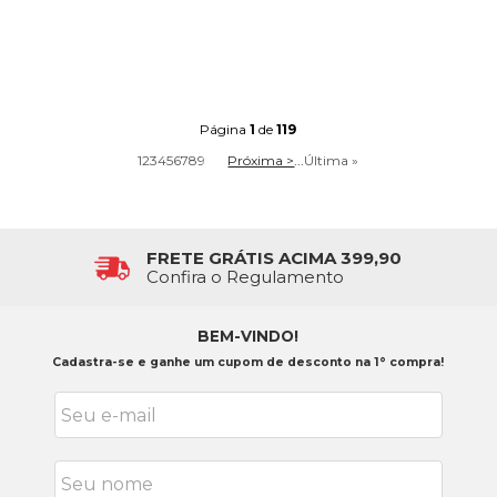
Página
1
de
119
1
2
3
4
5
6
7
8
9
Próxima >
...
Última »
FRETE GRÁTIS ACIMA 399,90
Confira o Regulamento
BEM-VINDO!
Cadastra-se e ganhe um cupom de desconto na 1° compra!