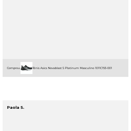
Comprou:
Tênis Asics Novablast 5 Platinum Masculino 1011C193-001
Paola S.