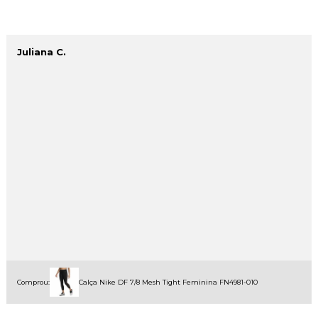
Juliana C.
Comprou:
Calça Nike DF 7/8 Mesh Tight Feminina FN4981-010