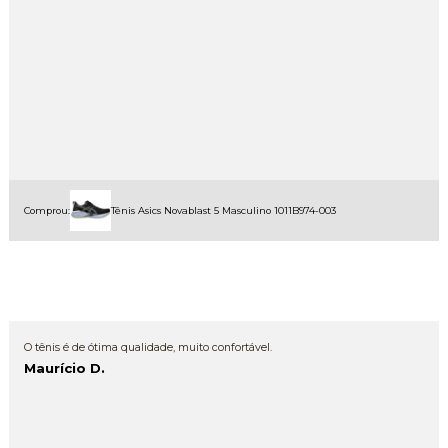
Comprou:
Tênis Asics Novablast 5 Masculino 1011B974-003
O tênis é de ótima qualidade, muito confortável.
Maurício D.