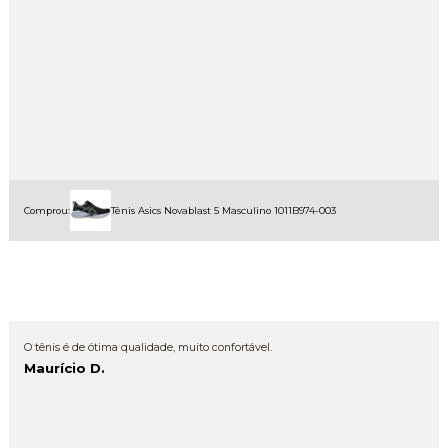
Comprou:
Tênis Asics Novablast 5 Masculino 1011B974-003
O tênis é de ótima qualidade, muito confortável.
Maurício D.