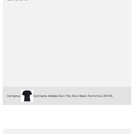
Comprou:
Camiseta Adidas Own The Run Basic Feminina JE1416