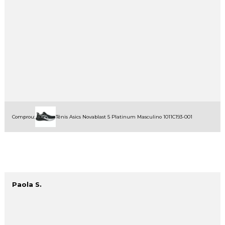
Comprou:
Tênis Asics Novablast 5 Platinum Masculino 1011C193-001
Paola S.