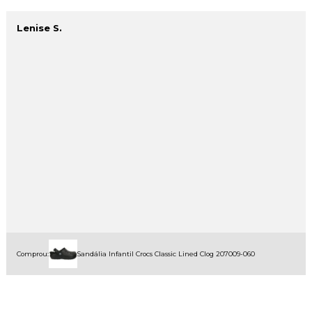
Lenise S.
Comprou:
Sandália Infantil Crocs Classic Lined Clog 207009-060