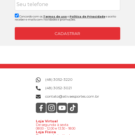
Concordo com os
Termos de uso
e
Politica de Privacidade
e aceito
receber e-mails com novidades e promoções.
CADASTRAR
(48) 3052-3220
(48) 3052-3021
contato@ativaesportes.com.br
Loja Virtual
De segunda à sexta
08:00 - 12:00 e 13:30 - 18:00
Loja Física