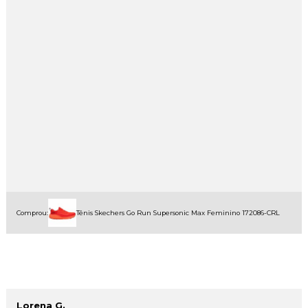
Comprou:
Tênis Skechers Go Run Supersonic Max Feminino 172086-CRL
Lorena G.