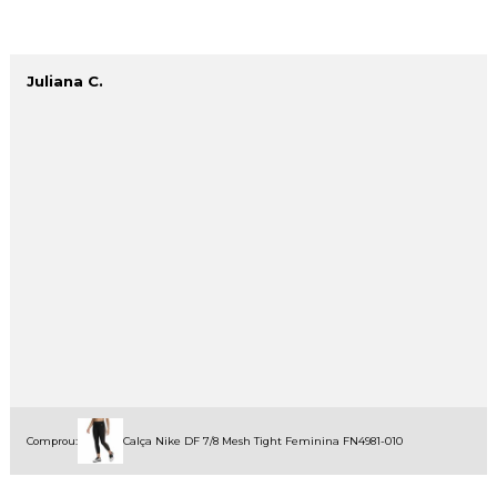
Juliana C.
Comprou:
Calça Nike DF 7/8 Mesh Tight Feminina FN4981-010