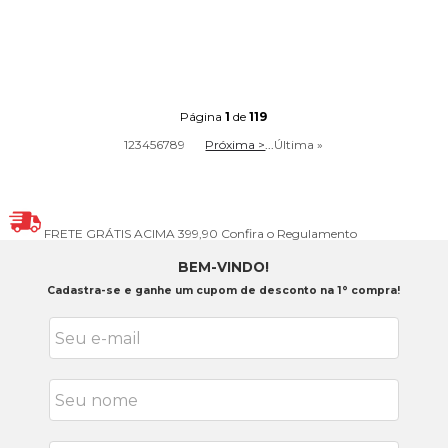
Página
1
de
119
1
2
3
4
5
6
7
8
9
Próxima >
...
Última »
FRETE GRÁTIS ACIMA 399,90
Confira o Regulamento
BEM-VINDO!
Cadastra-se e ganhe um cupom de desconto na 1° compra!