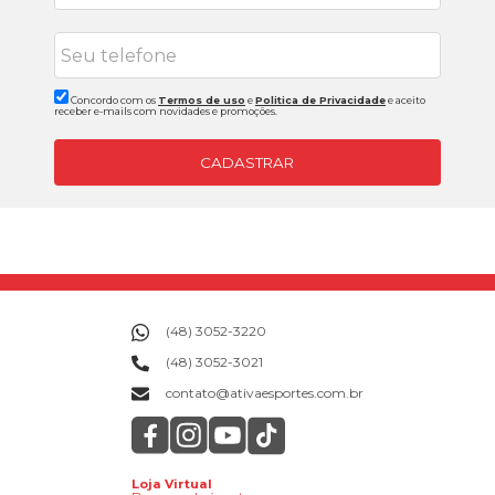
Concordo com os
Termos de uso
e
Politica de Privacidade
e aceito
receber e-mails com novidades e promoções.
CADASTRAR
(48) 3052-3220
(48) 3052-3021
contato@ativaesportes.com.br
Loja Virtual