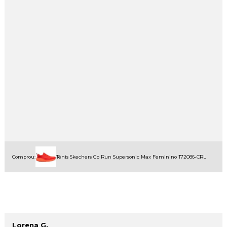
Comprou:
Tênis Skechers Go Run Supersonic Max Feminino 172086-CRL
Lorena G.