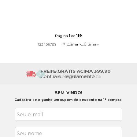
Página
1
de
119
1
2
3
4
5
6
7
8
9
Próxima >
...
Última »
FRETE GRÁTIS ACIMA 399,90
Confira o Regulamento
BEM-VINDO!
Cadastra-se e ganhe um cupom de desconto na 1° compra!