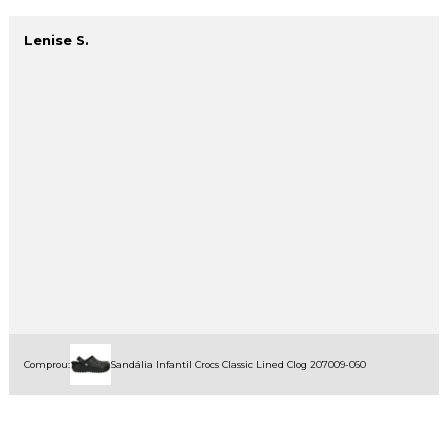
Lenise S.
Comprou:
Sandália Infantil Crocs Classic Lined Clog 207009-060