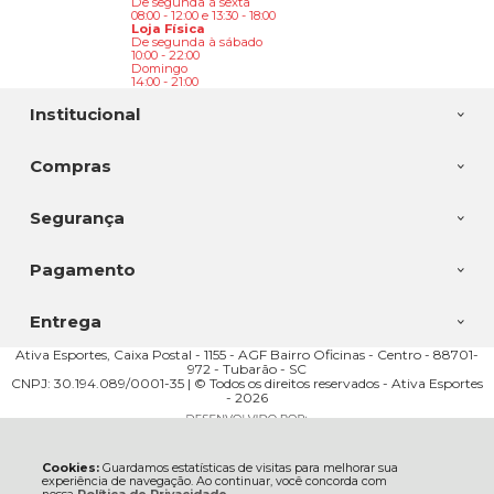
De segunda à sexta
08:00 - 12:00 e 13:30 - 18:00
Loja Física
De segunda à sábado
10:00 - 22:00
Domingo
14:00 - 21:00
Institucional
Compras
Segurança
Pagamento
Entrega
Ativa Esportes, Caixa Postal - 1155 - AGF Bairro Oficinas - Centro - 88701-
972 - Tubarão - SC
CNPJ: 30.194.089/0001-35 | © Todos os direitos reservados - Ativa Esportes
- 2026
Cookies:
Guardamos estatísticas de visitas para melhorar sua
experiência de navegação. Ao continuar, você concorda com