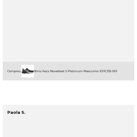
Comprou:
Tênis Asics Novablast 5 Platinum Masculino 1011C193-001
Paola S.