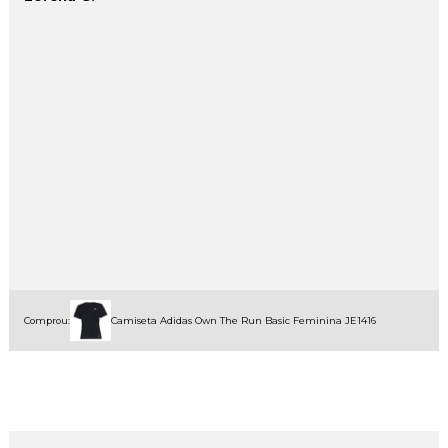
Comprou:
Camiseta Adidas Own The Run Basic Feminina JE1416