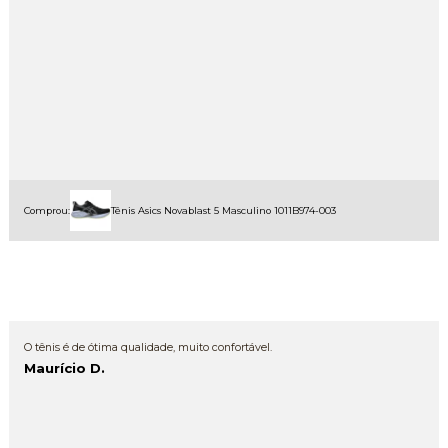
Comprou:
Tênis Asics Novablast 5 Masculino 1011B974-003
O tênis é de ótima qualidade, muito confortável.
Maurício D.