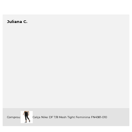
Juliana C.
Comprou:
Calça Nike DF 7/8 Mesh Tight Feminina FN4981-010