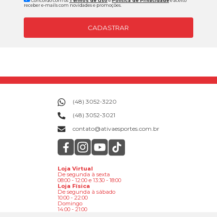
Concordo com os
Termos de uso
e
Politica de Privacidade
e aceito
receber e-mails com novidades e promoções.
CADASTRAR
(48) 3052-3220
(48) 3052-3021
contato@ativaesportes.com.br
Loja Virtual
De segunda à sexta
08:00 - 12:00 e 13:30 - 18:00
Loja Física
De segunda à sábado
10:00 - 22:00
Domingo
14:00 - 21:00