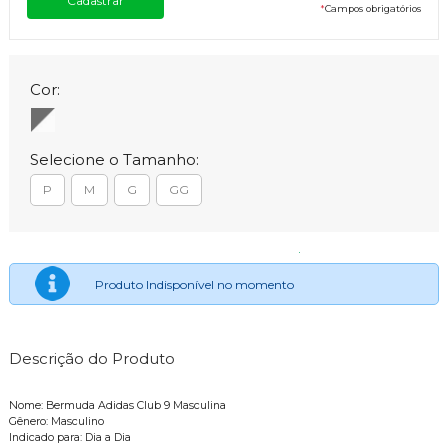
*
Campos obrigatórios
Cor:
Selecione o Tamanho:
P
M
G
GG
Produto Indisponível no momento
Descrição do Produto
Nome: Bermuda Adidas Club 9 Masculina
Gênero: Masculino
Indicado para: Dia a Dia