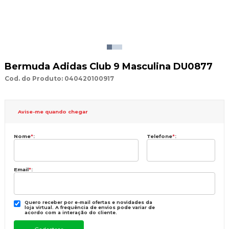
Bermuda Adidas Club 9 Masculina DU0877
Cod. do Produto: 040420100917
Avise-me quando chegar
Nome
*
:
Telefone
*
:
Email
*
:
Quero receber por e-mail ofertas e novidades da
loja virtual. A frequência de envios pode variar de
acordo com a interação do cliente.