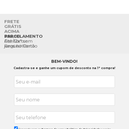
FRETE
GRÁTIS
TROCAS E
ACIMA
DEVOLUÇÕES
PIX
399,90
PARCELAMENTO
Até 7 dias para
Descontos
Confira o
Até 12x* sem
devolver
de até 10%
Regulamento
juros no Cartão
BEM-VINDO!
Cadastra-se e ganhe um cupom de desconto na 1° compra!