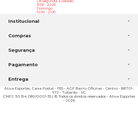
De segunda à sábado
10:00 - 22:00
Domingo
14:00 - 21:00
Institucional
Compras
Segurança
Pagamento
Entrega
Ativa Esportes, Caixa Postal - 1155 - AGF Bairro Oficinas - Centro - 88701-
972 - Tubarão - SC
CNPJ: 30.194.089/0001-35 | © Todos os direitos reservados - Ativa Esportes
- 2026