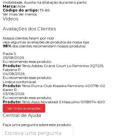
mobilidade, Auxilia na dilatação durante o parto
Marca:
Acte
Código do artigo:
T9-85
Ver mais
Ver menos
Vídeos
Avaliações dos Clientes
Nossos clientes falam por nós!
veja algumas avaliações de produtos da nossa loja.
98%
dos clientes recomendam nossos produtos
Paola S.
05/08/2026
Eu recomendo esse produto.
Produto:
Tênis Adidas Grand Court Lo Feminino JQ7225
Fabiana P.
04/08/2026
Eu recomendo esse produto.
Lindo e confortável.
Produto:
Tênis Puma Club Klassika Feminino 400718-02
Karen R.
03/08/2026
Eu recomendo esse produto.
Produto:
Tênis Asics Novablast 5 Masculino 1011B974-600
Ver mais avaliações
Central de Ajuda
Faça uma pergunta sobre este produto