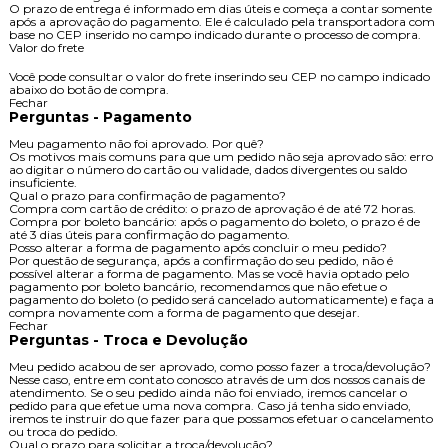
O prazo de entrega é informado em dias úteis e começa a contar somente
após a aprovação do pagamento. Ele é calculado pela transportadora com
base no CEP inserido no campo indicado durante o processo de compra.
Valor do frete
Você pode consultar o valor do frete inserindo seu CEP no campo indicado
abaixo do botão de compra.
Fechar
Perguntas - Pagamento
Meu pagamento não foi aprovado. Por quê?
Os motivos mais comuns para que um pedido não seja aprovado são: erro
ao digitar o número do cartão ou validade, dados divergentes ou saldo
insuficiente.
Qual o prazo para confirmação de pagamento?
Compra com cartão de crédito: o prazo de aprovação é de até 72 horas.
Compra por boleto bancário: após o pagamento do boleto, o prazo é de
até 3 dias úteis para confirmação do pagamento.
Posso alterar a forma de pagamento após concluir o meu pedido?
Por questão de segurança, após a confirmação do seu pedido, não é
possível alterar a forma de pagamento. Mas se você havia optado pelo
pagamento por boleto bancário, recomendamos que não efetue o
pagamento do boleto (o pedido será cancelado automaticamente) e faça a
compra novamente com a forma de pagamento que desejar.
Fechar
Perguntas - Troca e Devolução
Meu pedido acabou de ser aprovado, como posso fazer a troca/devolução?
Nesse caso, entre em contato conosco através de um dos nossos canais de
atendimento. Se o seu pedido ainda não foi enviado, iremos cancelar o
pedido para que efetue uma nova compra. Caso já tenha sido enviado,
iremos te instruir do que fazer para que possamos efetuar o cancelamento
ou troca do pedido.
Qual o prazo para solicitar a troca/devolução?