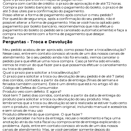
Compra com cartão de crédito: o prazo de aprovação é de até 72 horas.
Compra por boleto bancário: após o pagamento do boleto, o prazo é de
até 3 dias úteis para confirmação do pagamento.
Posso alterar a forma de pagamento após concluir o meu pedido?
Por questão de segurança, após a confirmação do seu pedido, não é
possível alterar a forma de pagamento. Mas se você havia optado pelo
pagamento por boleto bancário, recomendamos que não efetue o
pagamento do boleto (o pedido será cancelado automaticamente) e faça a
compra novamente com a forma de pagamento que desejar.
Fechar
Perguntas - Troca e Devolução
Meu pedido acabou de ser aprovado, como posso fazer a troca/devolução?
Nesse caso, entre em contato conosco através de um dos nossos canais de
atendimento. Se o seu pedido ainda não foi enviado, iremos cancelar o
pedido para que efetue uma nova compra. Caso já tenha sido enviado,
iremos te instruir do que fazer para que possamos efetuar o cancelamento
ou troca do pedido.
Qual o prazo para solicitar a troca/devolução?
O prazo para solicitar a troca ou devolução de seu pedido é de até 7 (sete)
dias corridos, contados a partir da data de entrega (finais de semana e
feriados também contam). Este é um direito que está no artigo 49 do
Código de Defesa do Consumidor.
Produto veio com defeito. E agora?
Você tem 7 (sete) dias corridos, contando a partir da data de entrega do
produto para solicitar a troca ou devolução do seu produto. Mas,
lembramos que a troca ou devolução só será realizada se estiver tudo certo
com o produto, como: embalagem original, incluindo manual e acessórios
e sem sinais de mau uso
Produto diferente do que comprei. O que fazer?
Se você perceber na hora da entrega, recuse o recebimento e faça uma
anotação atrás da nota fiscal ou comprovante de entrega explicando o
problema. Após, entre em contato conosco através de um dos nossos
canais de atendimento. Mas, se você perceber somente depois do