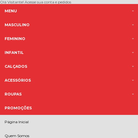
Olá Visitante!
Acesse sua conta e pedidos
MENU
MASCULINO
FEMININO
INFANTIL
CALÇADOS
ACESSÓRIOS
ROUPAS
PROMOÇÕES
Página Inicial
Quem Somos