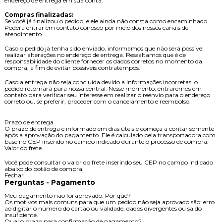
endereço de entrega em sua conta.
Compras finalizadas:
Se você já finalizou o pedido, e ele ainda não consta como encaminhado.
Poderá entrar em contato conosco por meio dos nossos canais de
atendimento.
Caso o pedido já tenha sido enviado, informamos que não será possível
realizar alterações no endereço de entrega. Ressaltamos que é de
responsabilidade do cliente fornecer os dados corretos no momento da
compra, a fim de evitar possíveis contratempos.
Caso a entrega não seja concluída devido a informações incorretas, o
pedido retornará para nossa central. Nesse momento, entraremos em
contato para verificar seu interesse em realizar o reenvio para o endereço
correto ou, se preferir, proceder com o cancelamento e reembolso.
Prazo de entrega
O prazo de entrega é informado em dias úteis e começa a contar somente
após a aprovação do pagamento. Ele é calculado pela transportadora com
base no CEP inserido no campo indicado durante o processo de compra.
Valor do frete
Você pode consultar o valor do frete inserindo seu CEP no campo indicado
abaixo do botão de compra.
Fechar
Perguntas - Pagamento
Meu pagamento não foi aprovado. Por quê?
Os motivos mais comuns para que um pedido não seja aprovado são: erro
ao digitar o número do cartão ou validade, dados divergentes ou saldo
insuficiente.
Qual o prazo para confirmação de pagamento?