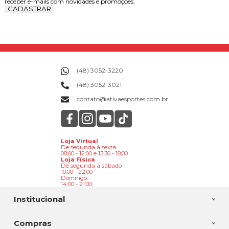
receber e-mails com novidades e promoções.
CADASTRAR
(48) 3052-3220
(48) 3052-3021
contato@ativaesportes.com.br
Loja Virtual
De segunda à sexta
08:00 - 12:00 e 13:30 - 18:00
Loja Física
De segunda à sábado
10:00 - 22:00
Domingo
14:00 - 21:00
Institucional
Compras