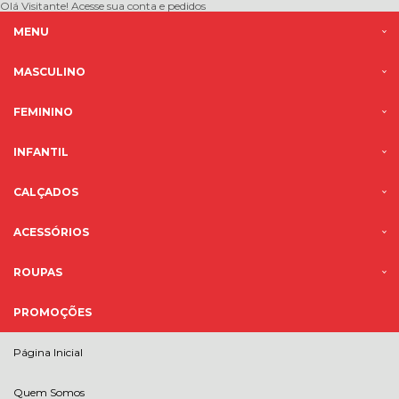
Olá Visitante!
Acesse sua conta e pedidos
MENU
MASCULINO
FEMININO
INFANTIL
CALÇADOS
ACESSÓRIOS
ROUPAS
PROMOÇÕES
Página Inicial
Quem Somos