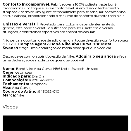
Conforto Incomparável
: Fabricado em 100% poliéster, este boné
proporciona um toque suave e confortável. Além disso, o fechamento
strapback permite um ajuste personalizado para se adequar ao tamanho
da sua cabeça, proporcionando o máximo de conforto durante todo o dia.
Unissex e Versátil
: Projetado para todos, independentemente do
gênero, este boné é versátil o suficiente para ser usado em diversas
situações, desde treinos esportivos até encontros casuais.
Não perca a oportunidade de adicionar um toque de estilo e conforto ao seu
dia a dia.
Compre agora
o
Boné Nike Aba Curva H86 Metal
Swoosh
e faça uma declaração de moda onde quer que você vá!
Destaque-se com o autêntico estilo da Nike.
Adquira o seu agora
e faça
uma declaração de moda onde quer que você vá!
Nome:
Boné Nike Aba Curva H86 Metal Swoosh Unissex
Gênero:
Unissex
Indicado para:
Dia Dia
Composição:
100% Poliéster
Fechamento:
Strapback
Aba:
Aba Curva
Código do Artigo:
943092-010
Marca:
Nike
Vídeos