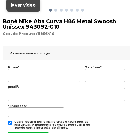
Ver vídeo
Boné Nike Aba Curva H86 Metal Swoosh
Unissex 943092-010
Cod. do Produto: 11856416
Avise-me quando chegar
Nome
*
:
Telefone
*
:
Email
*
:
*Endereço:
Quero receber por e-mail ofertas e novidades da
loja virtual. A frequência de envios pode variar de
acordo com a interação do cliente.