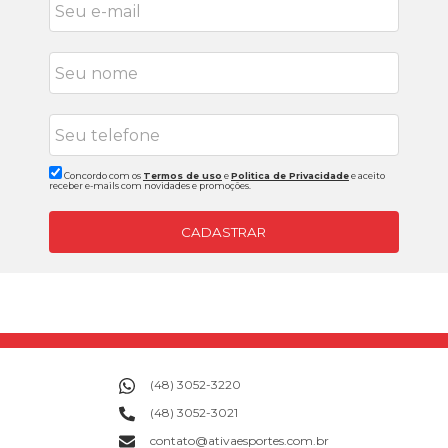
Concordo com os
Termos de uso
e
Politica de Privacidade
e aceito
receber e-mails com novidades e promoções.
CADASTRAR
(48) 3052-3220
(48) 3052-3021
contato@ativaesportes.com.br