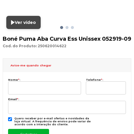
Ver vídeo
Boné Puma Aba Curva Ess Unissex 052919-09
Cod. do Produto: 250620014622
Avise-me quando chegar
Nome
*
:
Telefone
*
:
Email
*
:
Quero receber por e-mail ofertas e novidades da
loja virtual. A frequência de envios pode variar de
acordo com a interação do cliente.