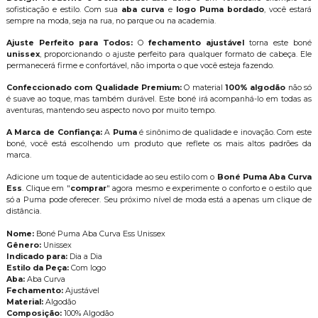
sofisticação e estilo. Com sua
aba curva
e
logo Puma bordado
, você estar
sempre na moda, seja na rua, no parque ou na academia.
Ajuste Perfeito para Todos:
O
fechamento ajustável
torna este boné
unissex
, proporcionando o ajuste perfeito para qualquer formato de cabeça. Ele
permanecerá firme e confortável, não importa o que você esteja fazendo.
Confeccionado com Qualidade Premium:
O material
100% algodão
não só
é suave ao toque, mas também durável. Este boné irá acompanhá-lo em todas as
aventuras, mantendo seu aspecto novo por muito tempo.
A Marca de Confiança:
A
Puma
é sinônimo de qualidade e inovação. Com este
boné, você está escolhendo um produto que reflete os mais altos padrões da
marca.
Adicione um toque de autenticidade ao seu estilo com o
Boné Puma Aba Curva
Ess
. Clique em "
comprar
" agora mesmo e experimente o conforto e o estilo que
só a Puma pode oferecer. Seu próximo nível de moda está a apenas um clique de
distância.
Nome:
Boné Puma Aba Curva Ess Unissex
Gênero:
Unissex
Indicado para:
Dia a Dia
Estilo da Peça:
Com logo
Aba:
Aba Curva
Fechamento:
Ajustável
Material:
Algodão
Composição:
100% Algodão