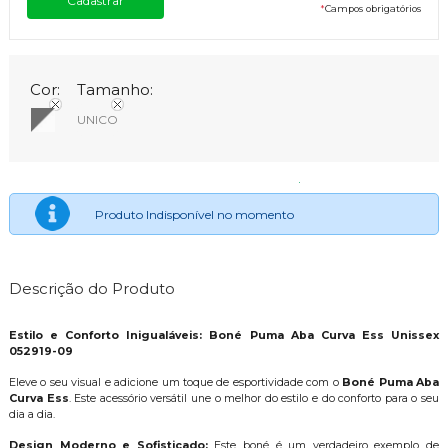
*
Campos obrigatórios
Cor:
Tamanho:
UNICO
Produto Indisponível no momento
Descrição do Produto
Estilo e Conforto Inigualáveis: Boné Puma Aba Curva Ess Unissex
052919-09
Eleve o seu visual e adicione um toque de esportividade com o
Boné Puma Aba
Curva Ess
. Este acessório versátil une o melhor do estilo e do conforto para o seu
dia a dia.
Design Moderno e Sofisticado:
Este boné é um verdadeiro exemplo de