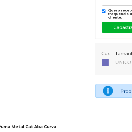
Quero recebe
frequência d
cliente.
Cor:
Taman
UNICO
Prod
Puma Metal Cat Aba Curva