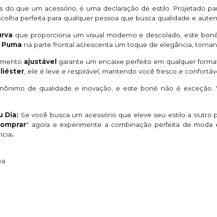
 do que um acessório, é uma declaração de estilo. Projetado par
scolha perfeita para qualquer pessoa que busca qualidade e auten
urva
que proporciona um visual moderno e descolado, este boné
a Puma
na parte frontal acrescenta um toque de elegância, tornando
amento
ajustável
garante um encaixe perfeito em qualquer forma
liéster
, ele é leve e respirável, mantendo você fresco e confortá
nônimo de qualidade e inovação, e este boné não é exceção.
u Dia:
Se você busca um acessório que eleve seu estilo a outro 
comprar
" agora e experimente a combinação perfeita de moda e
ncia
.
va