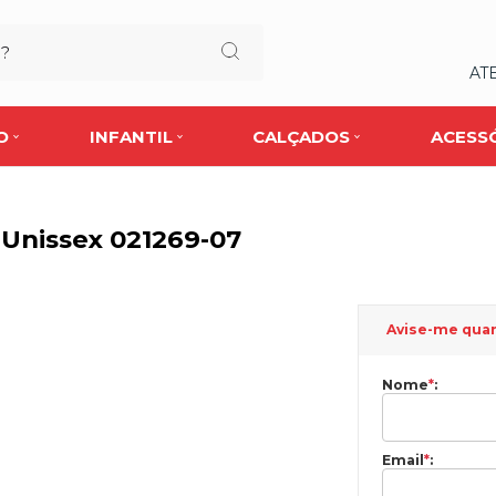
AT
O
INFANTIL
CALÇADOS
ACESS
Unissex 021269-07
Avise-me qua
Nome
*
:
Email
*
: