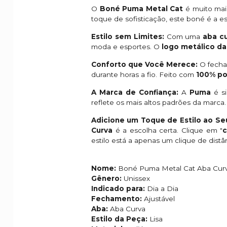
O
Boné Puma Metal Cat
é muito mais
toque de sofisticação, este boné é a e
Estilo sem Limites:
Com uma
aba c
moda e esportes. O
logo metálico d
Conforto que Você Merece:
O fech
durante horas a fio. Feito com
100% po
A Marca de Confiança:
A
Puma
é si
reflete os mais altos padrões da marca.
Adicione um Toque de Estilo ao Se
Curva
é a escolha certa. Clique em "
estilo está a apenas um clique de distâ
Nome:
Boné Puma Metal Cat Aba Cur
Gênero:
Unissex
Indicado para:
Dia a Dia
Fechamento:
Ajustável
Aba:
Aba Curva
Estilo da Peça:
Lisa