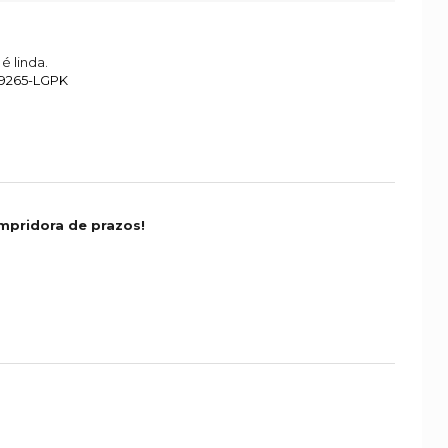
é linda.
29265-LGPK
mpridora de prazos!