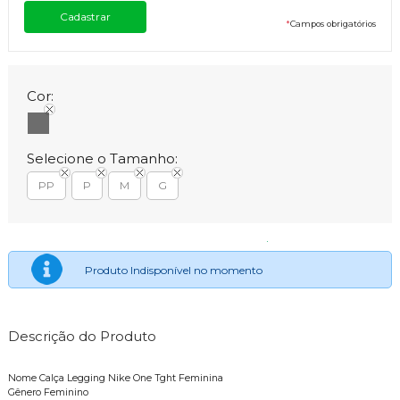
*
Campos obrigatórios
Cor:
Selecione o Tamanho:
PP
P
M
G
Produto Indisponível no momento
Descrição do Produto
Nome Calça Legging Nike One Tght Feminina
Gênero Feminino