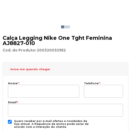
Calça Legging Nike One Tght Feminina
AJ8827-010
Cod. do Produto: 200320032952
Avise-me quando chegar
Nome
*
:
Telefone
*
:
Email
*
:
Quero receber por e-mail ofertas e novidades da
loja virtual. A frequência de envios pode variar de
acordo com a interação do cliente.