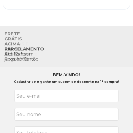
FRETE
GRÁTIS
TROCAS E
ACIMA
DEVOLUÇÕES
PIX
399,90
PARCELAMENTO
Até 7 dias para
Descontos
Confira o
Até 12x* sem
devolver
de até 10%
Regulamento
juros no Cartão
BEM-VINDO!
Cadastra-se e ganhe um cupom de desconto na 1° compra!