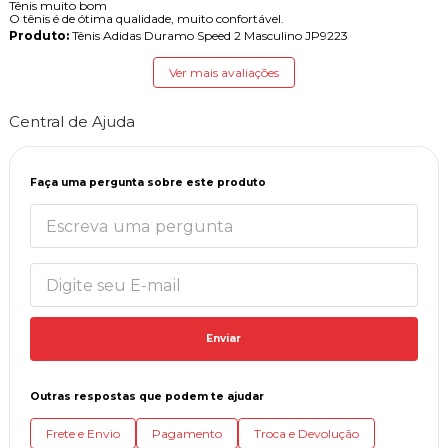
Tênis muito bom
O tênis é de ótima qualidade, muito confortável.
Produto:
Tênis Adidas Duramo Speed 2 Masculino JP9223
Ver mais avaliações
Central de Ajuda
Faça uma pergunta sobre este produto
Enviar
Outras respostas que podem te ajudar
Frete e Envio
Pagamento
Troca e Devolução