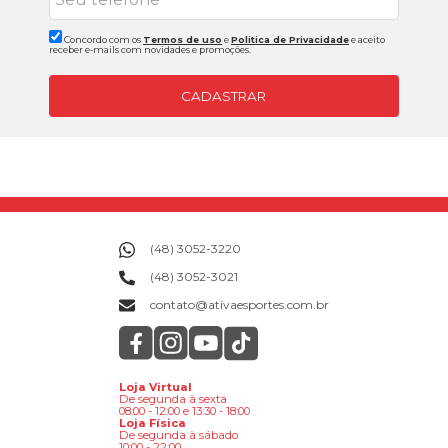
Concordo com os
Termos de uso
e
Politica de Privacidade
e aceito
receber e-mails com novidades e promoções.
CADASTRAR
(48) 3052-3220
(48) 3052-3021
contato@ativaesportes.com.br
Loja Virtual
De segunda à sexta
08:00 - 12:00 e 13:30 - 18:00
Loja Física
De segunda à sábado
10:00 - 22:00