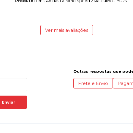
Produto:
Tênis Adidas Duramo Speed 2 Masculino JP9223
Ver mais avaliações
Outras respostas que pode
Frete e Envio
Pagam
Enviar