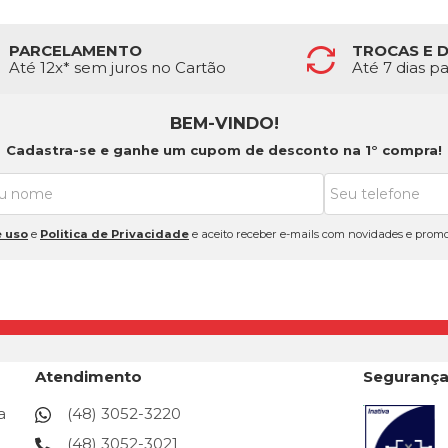
PARCELAMENTO
TROCAS E 
Até 12x* sem juros no Cartão
Até 7 dias p
BEM-VINDO!
Cadastra-se e ganhe um cupom de desconto na 1° compra!
 uso
e
Politica de Privacidade
e aceito receber e-mails com novidades e promo
Atendimento
Seguranç
a
(48) 3052-3220
(48) 3052-3021