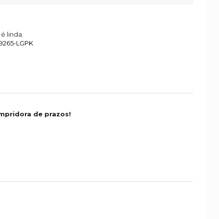
é linda.
29265-LGPK
mpridora de prazos!