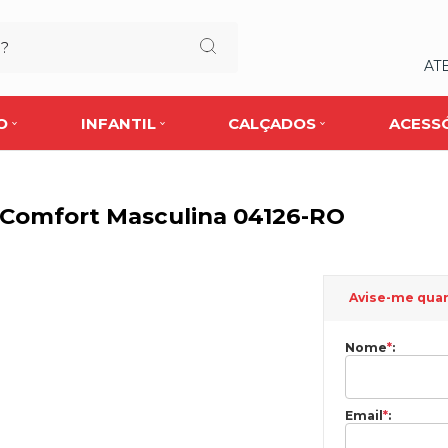
AT
O
INFANTIL
CALÇADOS
ACESS
 Comfort Masculina 04126-RO
Avise-me qua
Nome
*
:
Email
*
: