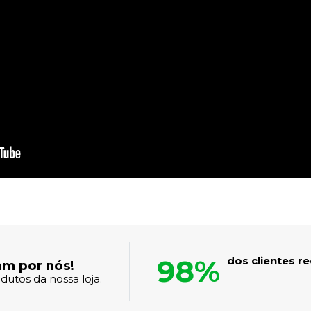
98%
dos clientes 
am por nós!
dutos da nossa loja.