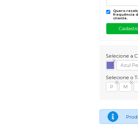
Quero recebe
frequência d
cliente.
Selecione a C
Azul Pe
Selecione o 
P
M
Prod