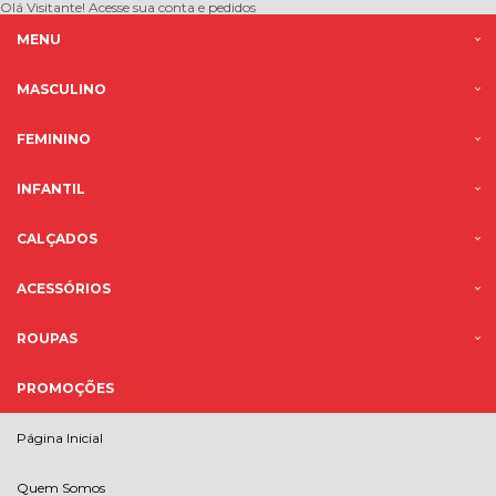
Olá Visitante!
Acesse sua conta e pedidos
MENU
MASCULINO
FEMININO
INFANTIL
CALÇADOS
ACESSÓRIOS
ROUPAS
PROMOÇÕES
Página Inicial
Quem Somos