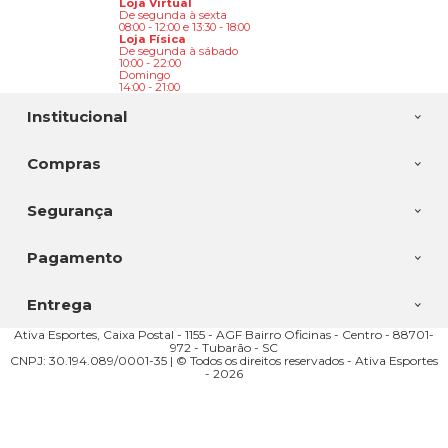
Loja Virtual
De segunda à sexta
08:00 - 12:00 e 13:30 - 18:00
Loja Física
De segunda à sábado
10:00 - 22:00
Domingo
14:00 - 21:00
Institucional
Compras
Segurança
Pagamento
Entrega
Ativa Esportes, Caixa Postal - 1155 - AGF Bairro Oficinas - Centro - 88701-
972 - Tubarão - SC
CNPJ: 30.194.089/0001-35 | © Todos os direitos reservados - Ativa Esportes
- 2026