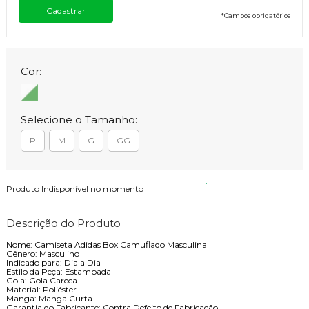
*
Campos obrigatórios
Cor:
Selecione o Tamanho:
P
M
G
GG
Produto Indisponível no momento
Descrição do Produto
Nome: Camiseta Adidas Box Camuflado Masculina
Gênero: Masculino
Indicado para: Dia a Dia
Estilo da Peça: Estampada
Gola: Gola Careca
Material: Poliéster
Manga: Manga Curta
Garantia do Fabricante: Contra Defeito de Fabricação.