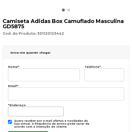
Camiseta Adidas Box Camuflado Masculina
GD5875
Cod. do Produto: 301120123442
Avise-me quando chegar
Nome
*
:
Telefone
*
:
Email
*
:
*Endereço:
Quero receber por e-mail ofertas e novidades da
loja virtual. A frequência de envios pode variar de
acordo com a interação do cliente.