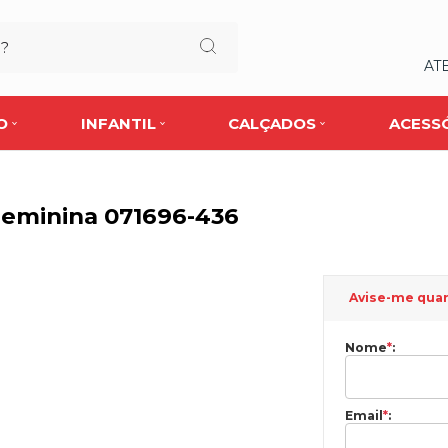
AT
O
INFANTIL
CALÇADOS
ACESS
Feminina 071696-436
Avise-me qua
Nome
*
:
Email
*
: