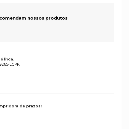
recomendam nossos produtos
é linda.
29265-LGPK
mpridora de prazos!