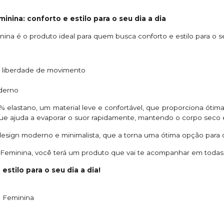
nina: conforto e estilo para o seu dia a dia
na é o produto ideal para quem busca conforto e estilo para o se
al liberdade de movimento
derno
% elastano, um material leve e confortável, que proporciona ótima 
ue ajuda a evaporar o suor rapidamente, mantendo o corpo seco e
esign moderno e minimalista, que a torna uma ótima opção para o 
eminina, você terá um produto que vai te acompanhar em todas a
stilo para o seu dia a dia!
h Feminina