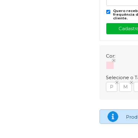
Quero recebe
frequência d
cliente.
Cor:
Selecione o 
P
M
Prod