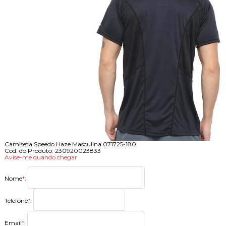
Camiseta Speedo Haze Masculina 071725-180
Cod. do Produto: 230920023833
Avise-me quando chegar
Nome
*
:
Telefone
*
:
Email
*
: