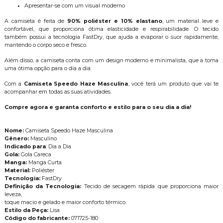
Apresentar-se com um visual moderno
A camiseta é feita de
90% poliéster e 10% elastano
, um material leve e
confortável, que proporciona ótima elasticidade e respirabilidade. O tecido
também possui a tecnologia FastDry, que ajuda a evaporar o suor rapidamente,
mantendo o corpo seco e fresco.
Além disso, a camiseta conta com um design moderno e minimalista, que a torna
uma ótima opção para o dia a dia.
Com a
Camiseta Speedo Haze Masculina
, você terá um produto que vai te
acompanhar em todas as suas atividades.
Compre agora e garanta conforto e estilo para o seu dia a dia!
Nome:
Camiseta Speedo Haze Masculina
Gênero:
Masculino
Indicado para
: Dia a Dia
Gola:
Gola Careca
Manga:
Manga Curta
Material:
Poliéster
Tecnologia:
FastDry
Definição da Tecnologia:
Tecido de secagem rápida que proporciona maior
leveza,
toque macio e gelado e maior conforto térmico.
Estilo da Peça:
Lisa
Código do fabricante:
071725-180