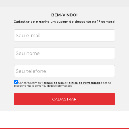
BEM-VINDO!
Cadastra-se e ganhe um cupom de desconto na 1° compra!
Concordo com os
Termos de uso
e
Politica de Privacidade
e aceito
receber e-mails com novidades e promoções.
CADASTRAR