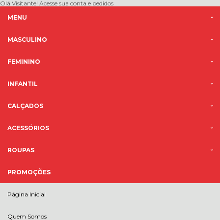
Olá Visitante!
Acesse sua conta e pedidos
MENU
MASCULINO
FEMININO
INFANTIL
CALÇADOS
ACESSÓRIOS
ROUPAS
PROMOÇÕES
Página Inicial
Quem Somos