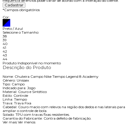
frequência de envios pode variar de acordo com a interação do cliente.
*
Campos obrigatórios
Cor:
Preto / Azul
Selecione o Tamanho:
38
39
40
41
42
43
44
Produto Indisponível no momento
Descrição do Produto
Nome: Chuteira Campo Nike Tiempo Legend 8 Academy
Gênero: Unissex
Tipo: Campo
Indicado para: Jogo
Material: Couro e Sintético
Estilo: Controle
Linha: Tiempo
Trava: Trava Fixa
Cabedal: Couro macio com relevos na região dos dedos e nas laterais para
ampliar o controle de bola.
Solado: TPU com travas fixas resistentes.
Garantia do Fabricante: Contra defeito de fabricação.
Ver mais
Ver menos