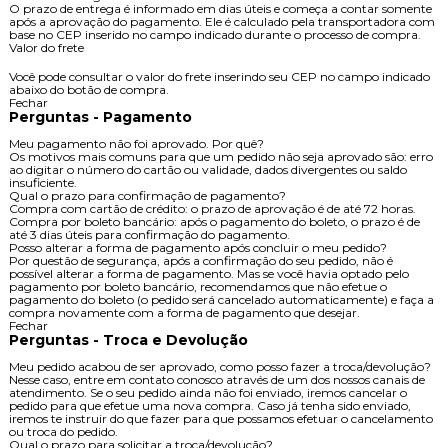
O prazo de entrega é informado em dias úteis e começa a contar somente
após a aprovação do pagamento. Ele é calculado pela transportadora com
base no CEP inserido no campo indicado durante o processo de compra.
Valor do frete
Você pode consultar o valor do frete inserindo seu CEP no campo indicado
abaixo do botão de compra.
Fechar
Perguntas - Pagamento
Meu pagamento não foi aprovado. Por quê?
Os motivos mais comuns para que um pedido não seja aprovado são: erro
ao digitar o número do cartão ou validade, dados divergentes ou saldo
insuficiente.
Qual o prazo para confirmação de pagamento?
Compra com cartão de crédito: o prazo de aprovação é de até 72 horas.
Compra por boleto bancário: após o pagamento do boleto, o prazo é de
até 3 dias úteis para confirmação do pagamento.
Posso alterar a forma de pagamento após concluir o meu pedido?
Por questão de segurança, após a confirmação do seu pedido, não é
possível alterar a forma de pagamento. Mas se você havia optado pelo
pagamento por boleto bancário, recomendamos que não efetue o
pagamento do boleto (o pedido será cancelado automaticamente) e faça a
compra novamente com a forma de pagamento que desejar.
Fechar
Perguntas - Troca e Devolução
Meu pedido acabou de ser aprovado, como posso fazer a troca/devolução?
Nesse caso, entre em contato conosco através de um dos nossos canais de
atendimento. Se o seu pedido ainda não foi enviado, iremos cancelar o
pedido para que efetue uma nova compra. Caso já tenha sido enviado,
iremos te instruir do que fazer para que possamos efetuar o cancelamento
ou troca do pedido.
Qual o prazo para solicitar a troca/devolução?