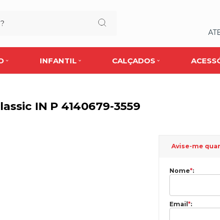
AT
O
INFANTIL
CALÇADOS
ACESS
lassic IN P 4140679-3559
Avise-me qua
Nome
*
:
Email
*
: