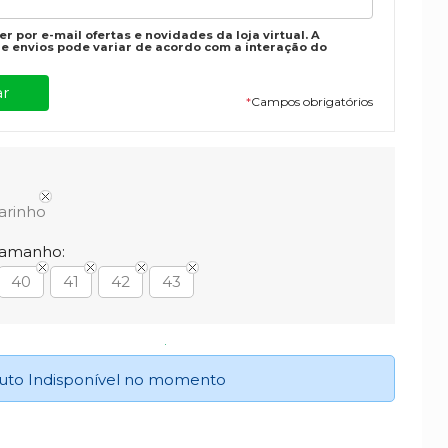
r por e-mail ofertas e novidades da loja virtual. A
e envios pode variar de acordo com a interação do
*
Campos obrigatórios
arinho
Tamanho:
40
41
42
43
uto Indisponível no momento