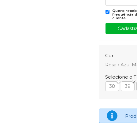
Quero recebe
frequência d
cliente.
Cor:
Rosa / Azul M
Selecione o 
38
39
Prod