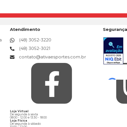
Atendimento
Seguranç
a
(48) 3052-3220
(48) 3052-3021
contato@ativaesportes.com.br
Loja Virtual
De segunda à sexta
08:00 - 12:00 e 13:30 - 18:00
Loja Física
De segunda à sábado
10:00 - 22:00