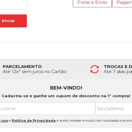
Frete e Envio
Pagam
Enviar
PARCELAMENTO
TROCAS E 
Até 12x* sem juros no Cartão
Até 7 dias p
BEM-VINDO!
Cadastra-se e ganhe um cupom de desconto na 1° compra!
 uso
e
Politica de Privacidade
e aceito receber e-mails com novidades e promo