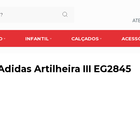
AT
O
INFANTIL
CALÇADOS
ACESS
Adidas Artilheira III EG2845