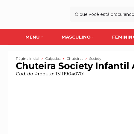
MENU
MASCULINO
FEMININ
Página Inicial
Calçados
Chuteiras
Society
Chuteira Society Infantil 
Cod. do Produto: 131119040701