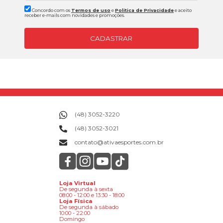
Concordo com os
Termos de uso
e
Politica de Privacidade
e aceito
receber e-mails com novidades e promoções.
CADASTRAR
(48) 3052-3220
(48) 3052-3021
contato@ativaesportes.com.br
Loja Virtual
De segunda à sexta
08:00 - 12:00 e 13:30 - 18:00
Loja Física
De segunda à sábado
10:00 - 22:00
Domingo