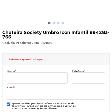
Chuteira Society Umbro Icon Infantil 884283-
766
Cod. do Produto: 281019121619
Avise-me quando chegar
Nome
*
:
Telefone
*
:
Email
*
:
Quero receber por e-mail ofertas e novidades da
loja virtual. A frequência de envios pode variar de
acordo com a interação do cliente.