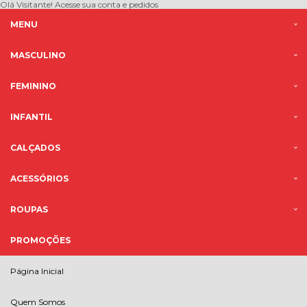
Olá Visitante!
Acesse sua conta e pedidos
MENU
MASCULINO
FEMININO
INFANTIL
CALÇADOS
ACESSÓRIOS
ROUPAS
PROMOÇÕES
Página Inicial
Quem Somos