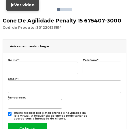
Ver vídeo
Cone De Agilidade Penalty 15 675407-3000
Cod. do Produto: 301220123514
Avise-me quando chegar
Nome
*
:
Telefone
*
:
Email
*
:
*Endereço:
Quero receber por e-mail ofertas e novidades da
loja virtual. A frequência de envios pode variar de
acordo com a interação do cliente.