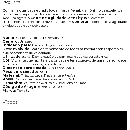
irregulares.
Confie na qualidade e tradição da marca Penalty, sinônimo de excelência
no universo esportivo. Não espere mais para elevar o seu desempenho.
Adquira agora o
Cone de Agilidade Penalty 15
e leve o seu
treinamento ao próximo nível. Clique em
comprar
e conquiste a agilidade
e velocidade que você deseja!
Nome:
Cone de Agilidade Penalty 15
Gênero:
Unissex
Indicado para:
Treinos, Jogos, Exercícios
Desenvolvido:
Para o treinamento de todas as modalidades esportivas
que necessitam de velocidade
Utilizado para:
Demarcação de campos, quadras ou tatames
Cor:
Vibrante que facilita a visibilidade e tem objetivo de garantir agilidade
e melhoria da coordenação motora
Dimensão aproximada:
31 x 19 cm (AxL)
Peso aproximado:
180g
Material:
Plástico Leve, Resistente e Flexível
Possui:
Furos na Base Para Fixação no Solo
Tamanho:
38,1 cm de Altura e 20x20 cm de Base
Código do Artigo:
675407-3000
Marca:
Penalty
Vídeos