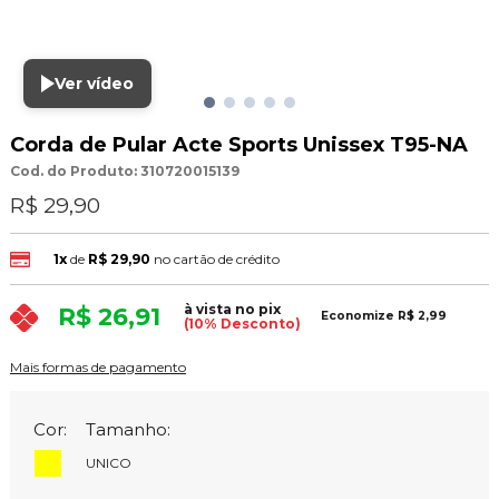
Ver vídeo
Corda de Pular Acte Sports Unissex T95-NA
Cod. do Produto: 310720015139
R$ 29,90
1x
de
R$ 29,90
no cartão de crédito
à vista no pix
R$ 26,91
Economize
R$ 2,99
(10% Desconto)
Mais formas de pagamento
Cor:
Tamanho:
UNICO