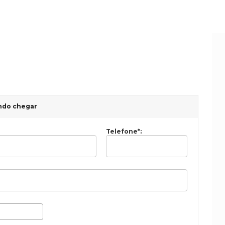
ndo chegar
Telefone
*
: