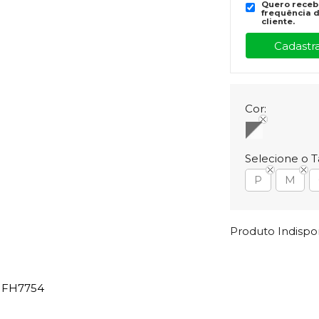
Quero recebe
frequência d
cliente.
Cor:
Selecione o 
P
M
Produto Indisp
a FH7754