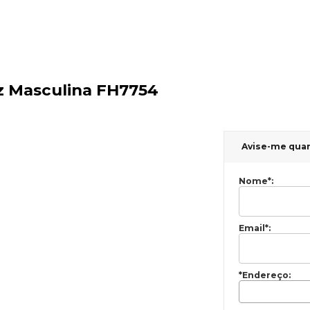
z Masculina FH7754
Avise-me qua
Nome
*
:
Email
*
:
*Endereço: