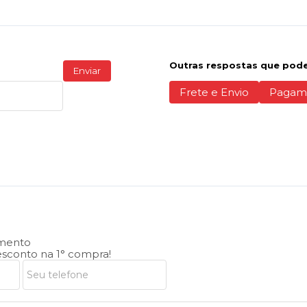
Outras respostas que pode
Enviar
Frete e Envio
Pagam
amento
sconto na 1° compra!