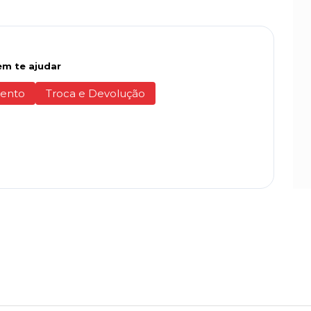
m te ajudar
ento
Troca e Devolução
P