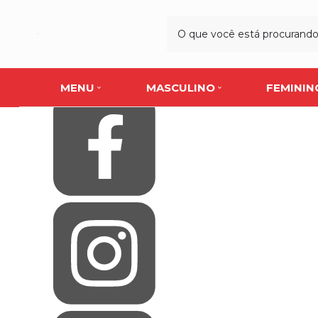
Olá Visitante!
Acesse sua conta e pedidos
Página Inicial
Quem Somos
Blog
Como Comprar
Fale Conosco
MENU
MASCULINO
FEMININ