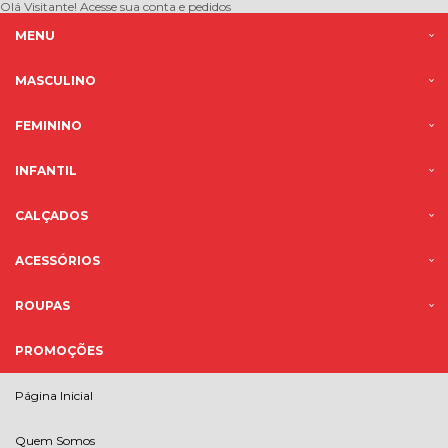
Olá Visitante!
Acesse sua conta e pedidos
MENU
MASCULINO
FEMININO
INFANTIL
CALÇADOS
ACESSÓRIOS
ROUPAS
PROMOÇÕES
Página Inicial
Quem Somos