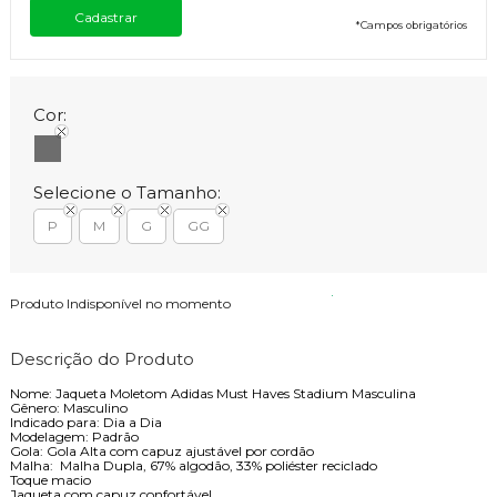
*
Campos obrigatórios
Cor:
Selecione o Tamanho:
P
M
G
GG
Produto Indisponível no momento
Descrição do Produto
Nome: Jaqueta Moletom Adidas Must Haves Stadium Masculina
Gênero: Masculino
Indicado para: Dia a Dia
Modelagem: Padrão
Gola: Gola Alta com capuz ajustável por cordão
Malha: Malha Dupla, 67% algodão, 33% poliéster reciclado
Toque macio
Jaqueta com capuz confortável