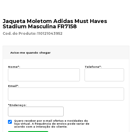
Jaqueta Moletom Adidas Must Haves
Stadium Masculina FR7158
Cod. do Produto: 110121043952
Avise-me quando chegar
Nome
*
:
Telefone
*
:
Email
*
:
*Endereço:
Quero receber por e-mail ofertas e novidades da
loja virtual. A frequência de envios pode variar de
acordo com a interação do cliente.