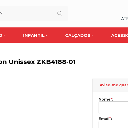
AT
O
INFANTIL
CALÇADOS
ACESS
hion Unissex ZKB4188-01
Avise-me qua
Nome
*
:
Email
*
: