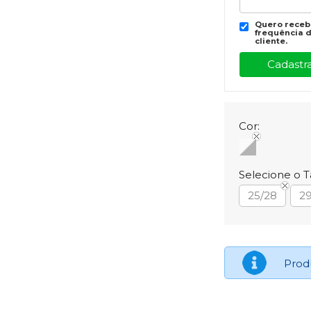
Quero recebe
frequência d
cliente.
Cor:
Selecione o 
25/28
29
Prod