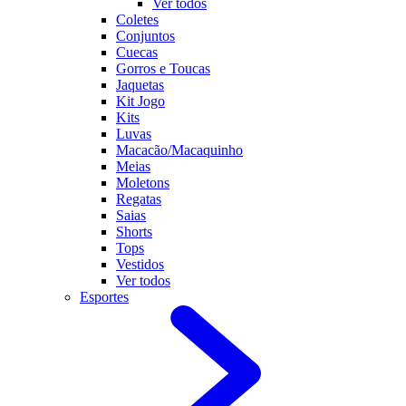
Ver todos
Coletes
Conjuntos
Cuecas
Gorros e Toucas
Jaquetas
Kit Jogo
Kits
Luvas
Macacão/Macaquinho
Meias
Moletons
Regatas
Saias
Shorts
Tops
Vestidos
Ver todos
Esportes