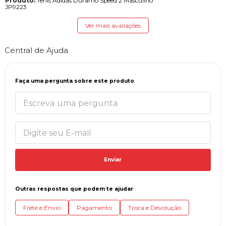
Produto:
Tênis Adidas Duramo Speed 2 Masculino
JP9223
Ver mais avaliações
Central de Ajuda
Faça uma pergunta sobre este produto
Enviar
Outras respostas que podem te ajudar
Frete e Envio
Pagamento
Troca e Devolução