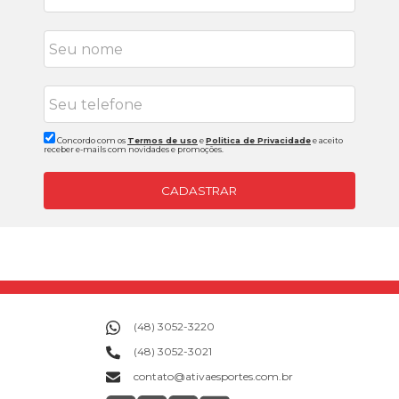
Concordo com os
Termos de uso
e
Politica de Privacidade
e aceito
receber e-mails com novidades e promoções.
CADASTRAR
(48) 3052-3220
(48) 3052-3021
contato@ativaesportes.com.br