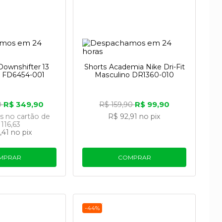
Downshifter 13
Shorts Academia Nike Dri-Fit
o FD6454-001
Masculino DR1360-010
R$ 349,90
R$ 99,90
0
R$ 159,90
os
no cartão
de
R$ 92,91
no pix
116,63
,41
no pix
MPRAR
COMPRAR
-44%