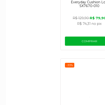
Everyday Cushion L
SX7670-010
R$ 79,9
R$ 129,90
R$ 74,31
no pix
COMPRAR
Seu movimento "Fei
possam desfrutar d
-33%
Mas, além da caus
"Move to Zero", ru
Seus esforços inc