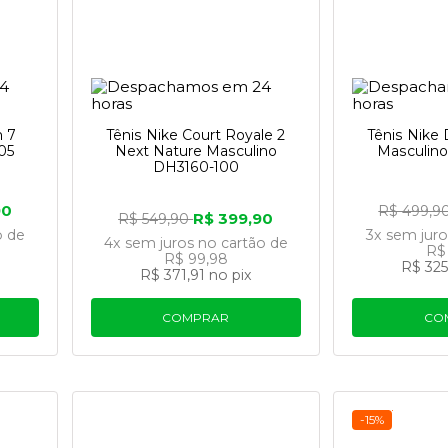
 do planeta.
n 7
Tênis Nike Court Royale 2
Tênis Nike 
05
Next Nature Masculino
Masculin
DH3160-100
90
R$ 499,9
R$ 399,90
R$ 549,90
o
de
3x
sem jur
4x
sem juros
no cartão
de
R$ 
R$ 99,98
R$ 325
R$ 371,91
no pix
COMPRAR
CO
-15%