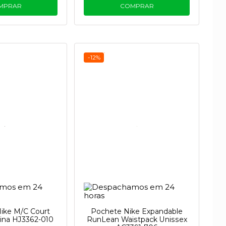
MPRAR
COMPRAR
-12%
ike M/C Court
Pochete Nike Expandable
ina HJ3362-010
RunLean Waistpack Unissex