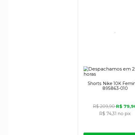
Seus produtos são 
reduz em média 60
Já o Nike Flyleat
pegada de carbono 
Shorts Nike 10K Femi
895863-010
Além disso tudo, a
fabricadas com 100
R$ 79,9
R$ 209,90
R$ 74,31
no pix
Viu só? Esta marc
mundo!