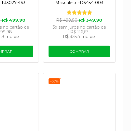
o FJ3027-463
Masculino FD6454-003
R$ 499,90
R$ 349,90
0
R$ 499,90
os
no cartão
de
3x
sem juros
no cartão
de
 99,98
R$ 116,63
,91
no pix
R$ 325,41
no pix
r meio do esporte
MPRAR
COMPRAR
ianças a praticar esportes para que elas
as.
-37%
com a ambiental, percorrendo a jornada
processos e materiais para proteger o