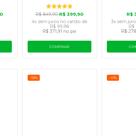
90
R$ 399,90
R$ 
R$ 849,90
4x
sem juros
no cartão
de
3x
sem jur
R$ 99,98
R$ 
R$ 371,91
no pix
R$ 278
COMPRAR
CO
-55%
-41%