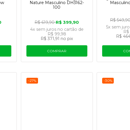
ow
Nature Masculino DH3162-
Masculin
100
R$ 549,9
0
R$ 399,90
R$ 619,90
5x
sem jur
4x
sem juros
no cartão
de
R$
R$ 99,98
R$ 464
R$ 371,91
no pix
Transformando vidas e comunidades po
COMPRAR
CO
to pra Jogar" tem um objetivo claro: levar cr
e vidas mais saudáveis, felizes e bem-sucedid
-27%
-30%
a social, a Nike também está comprometida 
mo a zero emissão de carbono e desperdício.
luem mudanças significativas em métodos, 