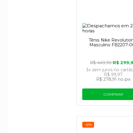
futuro do esporte e
Tênis Nike Revolutio
Masculino FB2207-0
R$ 299,
R$ 449,90
3x
sem juros
no cartã
R$ 99,97
R$ 278,91
no pix
COMPRAR
-61%