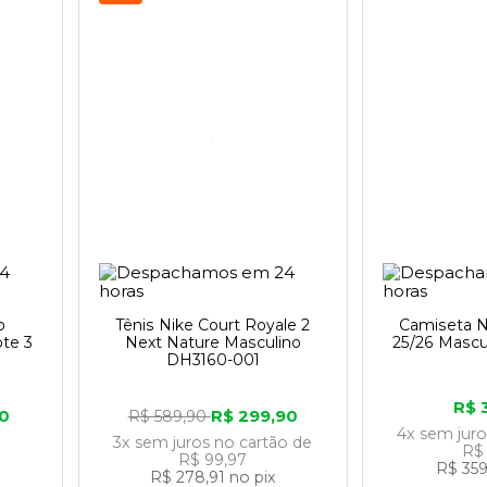
Nike: uma jornada de inovação e compro
o
Tênis Nike Court Royale 2
Camiseta N
te 3
Next Nature Masculino
25/26 Mascu
s do que uma loja de artigos esportivos; é u
DH3160-001
ara crianças e jovens de todo o mundo.
R$ 
90
R$ 299,90
R$ 589,90
4x
sem jur
3x
sem juros
no cartão
de
R$
hecida como Blue Ribbon Sports, em 196
R$ 99,97
R$ 359
os esportivos
de alta qualidade. No Brasi
R$ 278,91
no pix