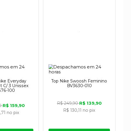
 diferença. O Nike Flyknit, por exemplo,
edais de
calçados
tradicionais.
bra de couro reciclado, também tem uma
ouro.
Nike Everyday
Top Nike Swoosh Feminino
t C/ 3 Unissex
BV3630-010
e resíduos de fabricação reciclada e são
676-100
R$ 139,90
R$ 249,90
R$ 159,90
90
R$ 130,11
no pix
,71
no pix
 compromisso com o esporte em todo o