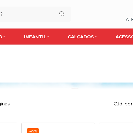
AT
O
INFANTIL
CALÇADOS
ACESS
inas
Qtd. por
-49%