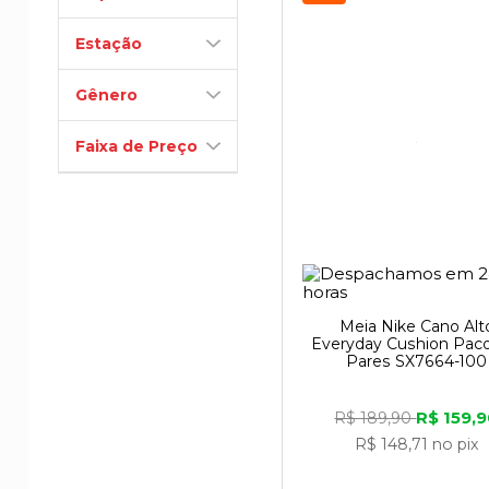
Estação
Gênero
Faixa de Preço
Meia Nike Cano Alt
Everyday Cushion Paco
A
Nike
é muito mai
Pares SX7664-100
um futuro melhor p
R$ 159,
R$ 189,90
R$ 148,71
no pix
Inicialmente con
vendendo
calçad