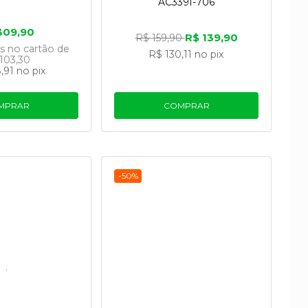
AC3391-706
309,90
R$ 139,90
R$ 159,90
os
no cartão
de
R$ 130,11
no pix
103,30
,91
no pix
MPRAR
COMPRAR
-50%