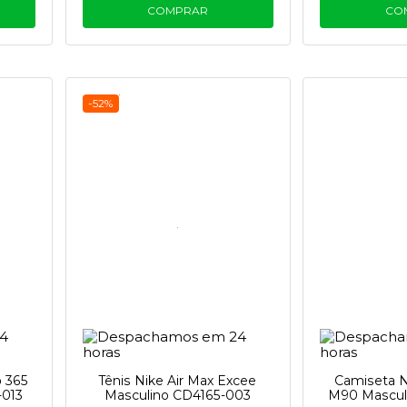
COMPRAR
CO
-52%
o 365
Tênis Nike Air Max Excee
Camiseta N
-013
Masculino CD4165-003
M90 Mascul