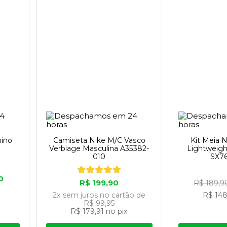
Um estilo Nike de ser
criados com materiais inovadores que fazem a
% do desperdício em comparação com os cab
her, além de utilizar pelo menos 50% de fi
menor do que a fabricação convencional de c
nino
Camiseta Nike M/C Vasco
Kit Meia 
Verbiage Masculina A35382-
Lightweigh
s solas Nike Air incorporam pelo menos 50% d
010
SX7
% de energia renovável em instalações AirMI.
0
R$ 199,90
R$ 189,
2x
sem juros
no cartão
de
R$ 148
a é um símbolo de excelência, inovação e
R$ 99,95
R$ 179,91
no pix