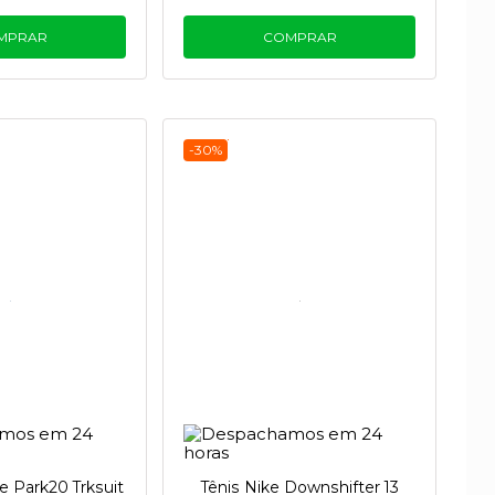
MPRAR
COMPRAR
 Nike busca proporcionar experiências
lmente para desenvolver melhorias que
-30%
e Park20 Trksuit
Tênis Nike Downshifter 13