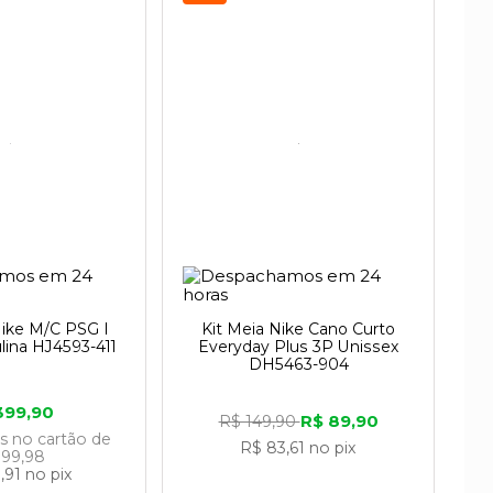
misso com o esporte
ike M/C PSG I
Kit Meia Nike Cano Curto
lina HJ4593-411
Everyday Plus 3P Unissex
ma força unificadora empenhada em criar
DH5463-904
399,90
R$ 89,90
R$ 149,90
os
no cartão
de
R$ 83,61
no pix
 99,98
4 a empresa deu os primeiros passos
,91
no pix
l, ela chegou somente em 1988, mas j